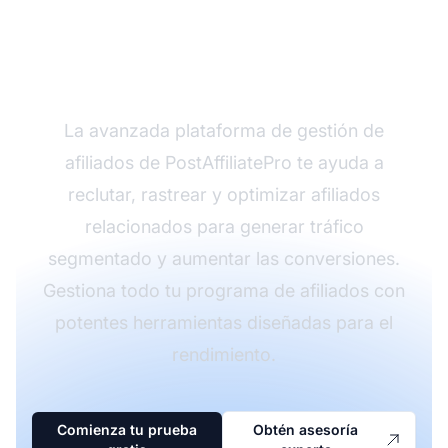
el ROI de tu marketing
de afiliados?
La avanzada plataforma de gestión de
afiliados de PostAffiliatePro te ayuda a
reclutar, rastrear y optimizar afiliados
relacionados para generar tráfico
segmentado y aumentar las conversiones.
Gestiona todo tu programa de afiliados con
potentes herramientas diseñadas para el
rendimiento.
Comienza tu prueba
Obtén asesoría