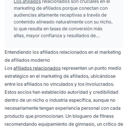
Los afiliados
relacionados son cruciales en el
marketing de afiliados porque conectan con
audiencias altamente receptivas a través de
contenido alineado naturalmente con su nicho,
lo que resulta en tasas de conversión más
altas, mayor confianza y resultados de
marketing más efectivos. Su autoridad
establecida y la coincidencia de su audiencia
Entendiendo los afiliados relacionados en el marketing
con los consumidores objetivo crean
de afiliados moderno
respaldos auténticos que generan tráfico
Los
afiliados relacionados
representan un punto medio
calificado y ventas.
estratégico en el marketing de afiliados, ubicándose
entre los afiliados no vinculados y los involucrados.
Estos socios han establecido autoridad y credibilidad
dentro de un nicho o industria específica, aunque no
necesariamente tengan experiencia personal con cada
producto que promocionan. Un bloguero de fitness
recomendando equipamiento de gimnasio, un crítico de