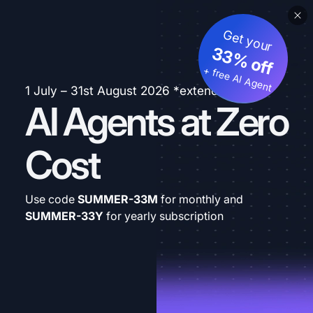
Get your
33% off
+ free AI Agent
1 July – 31st August 2026 *extended
AI Agents at Zero
Cost
Use code
SUMMER-33M
for monthly and
SUMMER-33Y
for yearly subscription