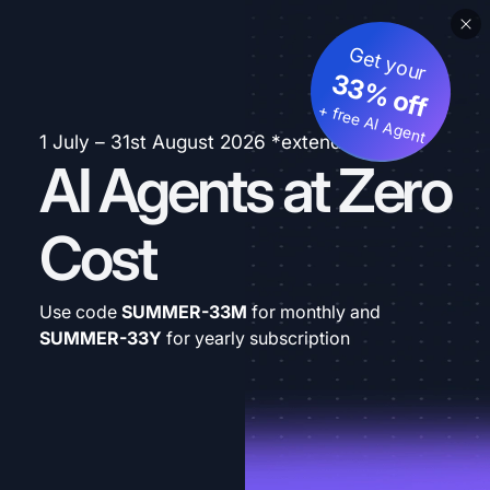
Get your
33% off
+ free AI Agent
1 July – 31st August 2026 *extended
AI Agents at Zero
Cost
Use code
SUMMER-33M
for monthly and
SUMMER-33Y
for yearly subscription