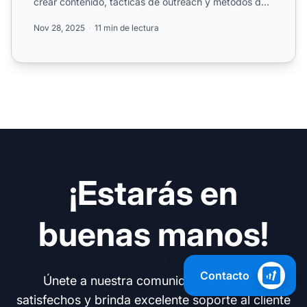
crear contenido, tácticas de outreach y métodos de
link buildin...
Nov 28, 2025
11 min de lectura
¡Estarás en
buenas manos!
Contacto
Únete a nuestra comunidad de clientes
satisfechos y brinda excelente soporte al cliente