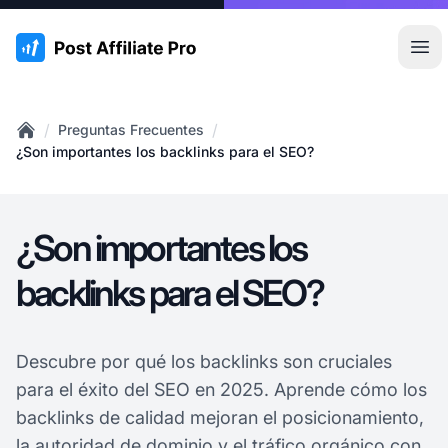
:site.title
Abr
/
/
Preguntas Frecuentes
Home
¿Son importantes los backlinks para el SEO?
¿Son importantes los
backlinks para el SEO?
Descubre por qué los backlinks son cruciales
para el éxito del SEO en 2025. Aprende cómo los
backlinks de calidad mejoran el posicionamiento,
la
autoridad de dominio
y el tráfico orgánico con