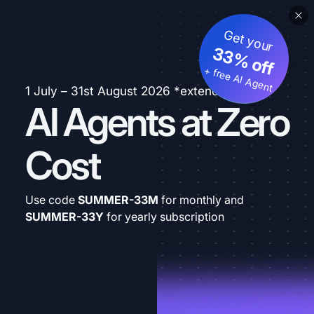
Get your
33% off
+ free AI Agent
1 July – 31st August 2026 *extended
AI Agents at Zero
Cost
Use code
SUMMER-33M
for monthly and
SUMMER-33Y
for yearly subscription