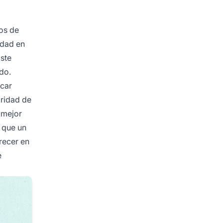
zos de
idad en
Este
do.
icar
oridad de
 mejor
s que un
arecer en
e