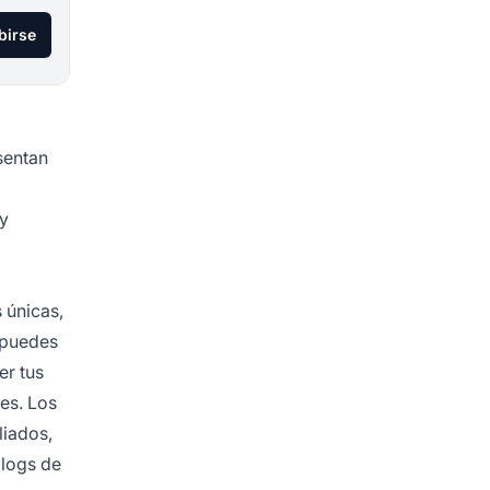
birse
sentan
 y
 únicas,
n puedes
er tus
res. Los
liados,
blogs de