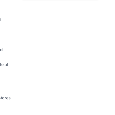
l
el
te al
otores