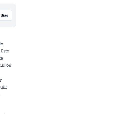
 días
do
 Este
ta
tudios
 y
g de
,