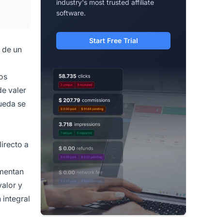
industry's most trusted affiliate
software.
Start Free Trial
 de un
los
de valer
ueda se
irecto a
umentan
valor y
 integral