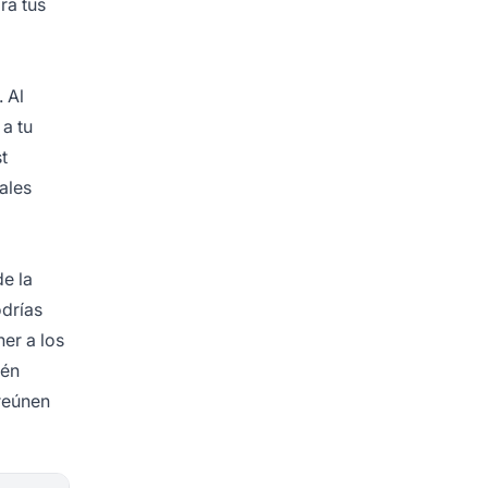
ra tus
 Al
 a tu
t
ales
de la
odrías
er a los
ién
 reúnen