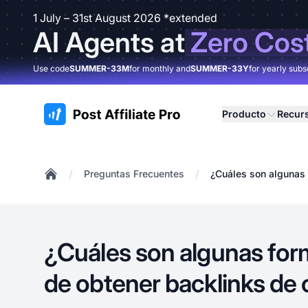
1 July – 31st August 2026 *extended
AI Agents at
Zero Cos
Use code
SUMMER-33M
for monthly and
SUMMER-33Y
for yearly subs
:site.title
Producto
Recur
/
/
Preguntas Frecuentes
¿Cuáles son algunas 
Home
¿Cuáles son algunas for
de obtener backlinks de 