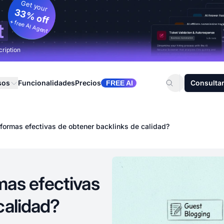
Get your
33% off
+ free AI Agent
t
cription
sos
Funcionalidades
Precios
Consultar
FREE AI
formas efectivas de obtener backlinks de calidad?
mas efectivas
calidad?