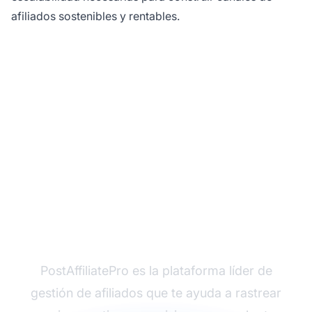
afiliados sostenibles y rentables.
¿Listo para optimizar tu
estrategia de
marketing de afiliados?
PostAffiliatePro es la plataforma líder de
gestión de afiliados que te ayuda a rastrear