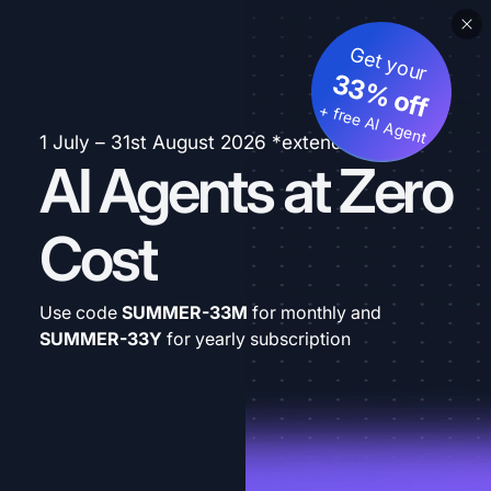
Get your
33% off
+ free AI Agent
1 July – 31st August 2026 *extended
AI Agents at Zero
Cost
Use code
SUMMER-33M
for monthly and
SUMMER-33Y
for yearly subscription