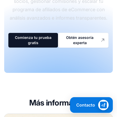
socios, gestionar comisiones y escalar tu
programa de afiliados de eCommerce con
análisis avanzados e informes transparentes.
Comienza tu prueba
Obtén asesoría
gratis
experta
Más información
Contacto
Cómo lograr el éxito en el marketing de afiliados