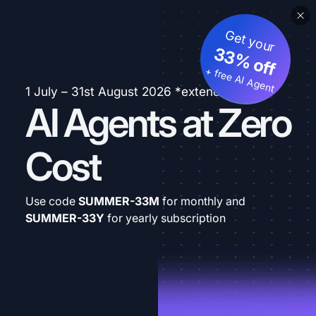
Get your
33% off
+ free AI Agent
1 July – 31st August 2026 *extended
AI Agents at Zero
Cost
Use code
SUMMER-33M
for monthly and
SUMMER-33Y
for yearly subscription