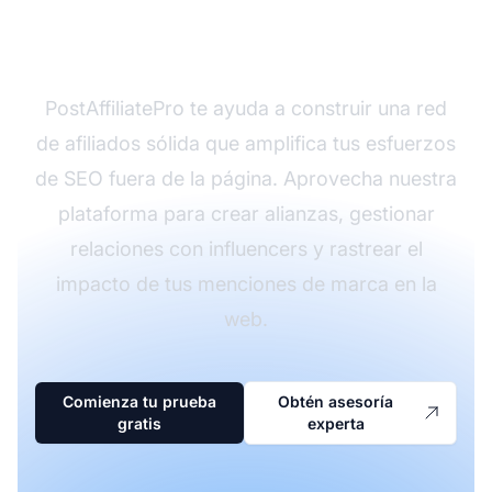
programa de afiliados?
PostAffiliatePro te ayuda a construir una red
de afiliados sólida que amplifica tus esfuerzos
de SEO fuera de la página. Aprovecha nuestra
plataforma para crear alianzas, gestionar
relaciones con influencers y rastrear el
impacto de tus menciones de marca en la
web.
Comienza tu prueba
Obtén asesoría
gratis
experta