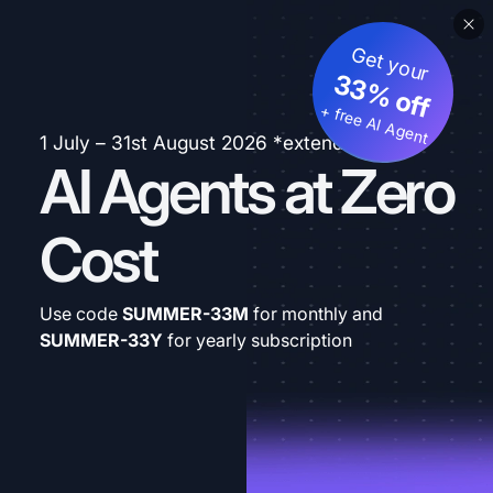
Get your
33% off
+ free AI Agent
1 July – 31st August 2026 *extended
AI Agents at Zero
Cost
Use code
SUMMER-33M
for monthly and
SUMMER-33Y
for yearly subscription