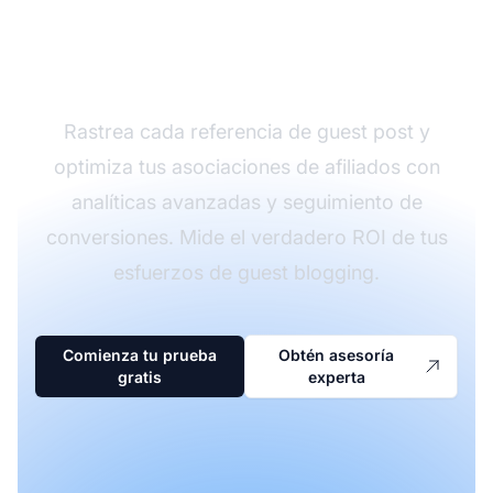
enlaces de afiliado con
PostAffiliatePro
Rastrea cada referencia de guest post y
optimiza tus asociaciones de afiliados con
analíticas avanzadas y seguimiento de
conversiones. Mide el verdadero ROI de tus
esfuerzos de guest blogging.
Comienza tu prueba
Obtén asesoría
gratis
experta