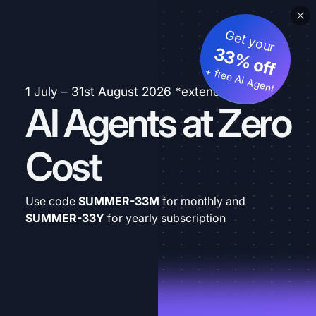
Get your
33% off
+ free AI Agent
1 July – 31st August 2026 *extended
AI Agents at Zero
Cost
Use code
SUMMER-33M
for monthly and
SUMMER-33Y
for yearly subscription