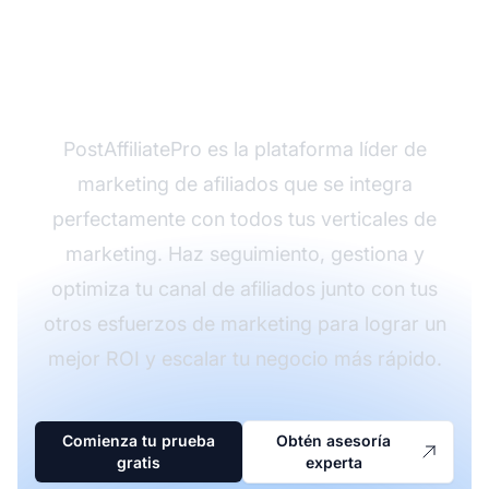
de marketing con
PostAffiliatePro
PostAffiliatePro es la plataforma líder de
marketing de afiliados que se integra
perfectamente con todos tus verticales de
marketing. Haz seguimiento, gestiona y
optimiza tu canal de afiliados junto con tus
otros esfuerzos de marketing para lograr un
mejor ROI y escalar tu negocio más rápido.
Comienza tu prueba
Obtén asesoría
gratis
experta