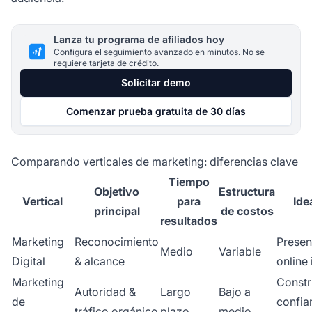
Lanza tu programa de afiliados hoy
Configura el seguimiento avanzado en minutos. No se
requiere tarjeta de crédito.
Solicitar demo
Comenzar prueba gratuita de 30 días
Comparando verticales de marketing: diferencias clave
Tiempo
Objetivo
Estructura
Vertical
para
Ide
principal
de costos
resultados
Marketing
Reconocimiento
Presen
Medio
Variable
Digital
& alcance
online 
Marketing
Constr
Autoridad &
Largo
Bajo a
de
confia
tráfico orgánico
plazo
medio