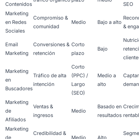
Contenidos
SEO
Marketing
Compromiso &
Recon
en Redes
Medio
Bajo a alto
comunidad
& eng
Sociales
Nutric
Email
Conversiones &
Corto
Bajo
retenc
Marketing
retención
plazo
cliente
Corto
Marketing
Tráfico de alta
(PPC) /
Medio a
Captar
en
intención
Largo
alto
demand
Buscadores
(SEO)
Marketing
Ventas &
Basado en
Crecim
de
Medio
ingresos
resultados
rentab
Afiliados
Marketing
Credibilidad &
Segme
de
Medio
Alto