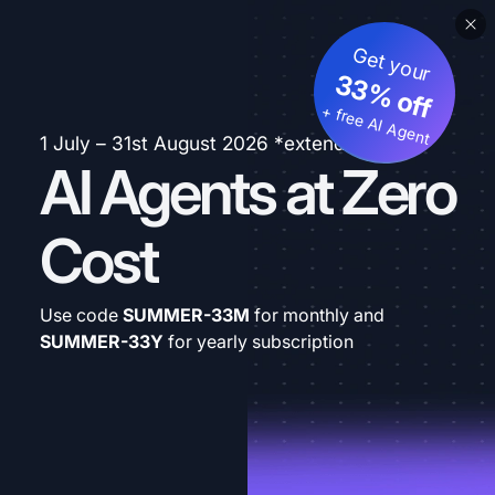
Get your
33% off
+ free AI Agent
1 July – 31st August 2026 *extended
AI Agents at Zero
Cost
Use code
SUMMER-33M
for monthly and
SUMMER-33Y
for yearly subscription