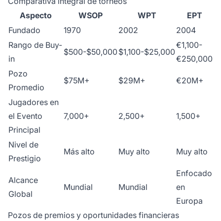
Comparativa integral de torneos
Aspecto
WSOP
WPT
EPT
Fundado
1970
2002
2004
Rango de Buy-
€1,100-
$500-$50,000
$1,100-$25,000
in
€250,000
Pozo
$75M+
$29M+
€20M+
Promedio
Jugadores en
el Evento
7,000+
2,500+
1,500+
Principal
Nivel de
Más alto
Muy alto
Muy alto
Prestigio
Enfocado
Alcance
Mundial
Mundial
en
Global
Europa
Pozos de premios y oportunidades financieras