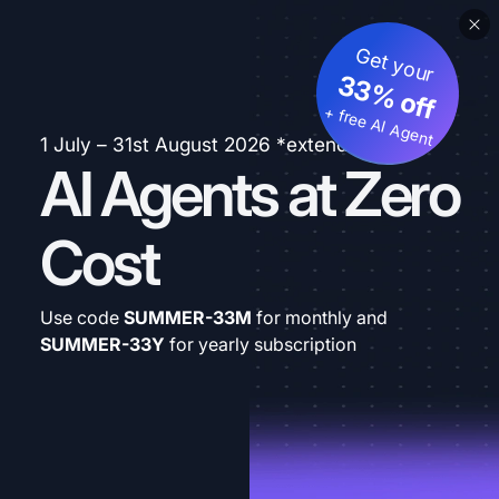
Get your
33% off
+ free AI Agent
1 July – 31st August 2026 *extended
AI Agents at Zero
Cost
Use code
SUMMER-33M
for monthly and
SUMMER-33Y
for yearly subscription