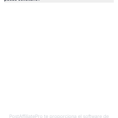
¿Listo para lanzar tu
negocio de afiliados de
póker?
PostAffiliatePro te proporciona el software de