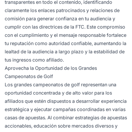
transparentes en todo el contenido, identificando
claramente los enlaces patrocinados y relaciones de
comisión para generar confianza en tu audiencia y
cumplir con las directrices de la FTC. Este compromiso
con el cumplimiento y el mensaje responsable fortalece
tu reputación como autoridad confiable, aumentando la
lealtad de la audiencia a largo plazo y la estabilidad de
tus ingresos como afiliado.
Aprovecha la Oportunidad de los Grandes
Campeonatos de Golf
Los grandes campeonatos de golf representan una
oportunidad concentrada y de alto valor para los
afiliados que estén dispuestos a desarrollar experiencia
estratégica y ejecutar campañas coordinadas en varias
casas de apuestas. Al combinar estrategias de apuestas
accionables, educación sobre mercados diversos y