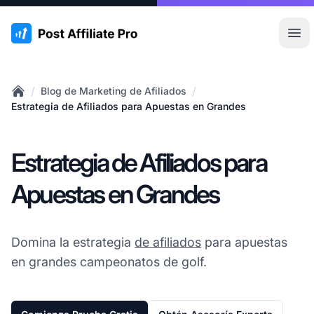
:site.title
Abr
/
/
Blog de Marketing de Afiliados
Home
Estrategia de Afiliados para Apuestas en Grandes
Estrategia de Afiliados para
Apuestas en Grandes
Domina la estrategia
de afiliados
para apuestas
en grandes campeonatos de golf.