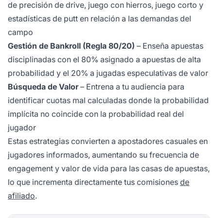
de precisión de drive, juego con hierros, juego corto y
estadísticas de putt en relación a las demandas del
campo
Gestión de Bankroll (Regla 80/20)
– Enseña apuestas
disciplinadas con el 80% asignado a apuestas de alta
probabilidad y el 20% a jugadas especulativas de valor
Búsqueda de Valor
– Entrena a tu audiencia para
identificar cuotas mal calculadas donde la probabilidad
implícita no coincide con la probabilidad real del
jugador
Estas estrategias convierten a apostadores casuales en
jugadores informados, aumentando su frecuencia de
engagement y valor de vida para las casas de apuestas,
lo que incrementa directamente tus comisiones
de
afiliado
.