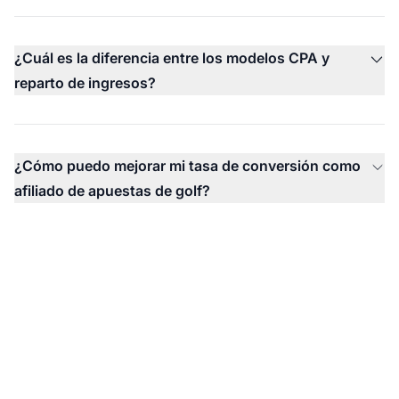
¿Cuál es la diferencia entre los modelos CPA y
reparto de ingresos?
¿Cómo puedo mejorar mi tasa de conversión como
afiliado de apuestas de golf?