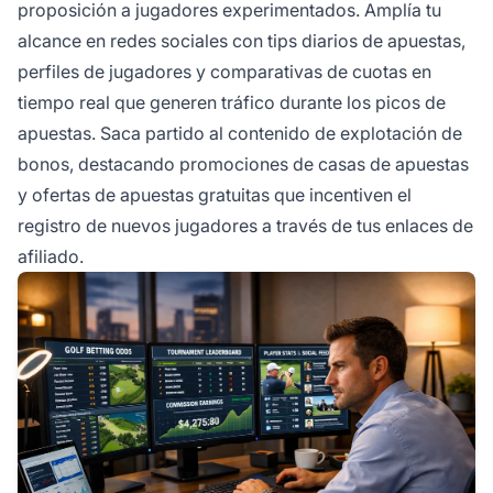
proposición a jugadores experimentados. Amplía tu
alcance en redes sociales con tips diarios de apuestas,
perfiles de jugadores y comparativas de cuotas en
tiempo real que generen tráfico durante los picos de
apuestas. Saca partido al contenido de explotación de
bonos, destacando promociones de casas de apuestas
y ofertas de apuestas gratuitas que incentiven el
registro de nuevos jugadores a través de tus enlaces de
afiliado.