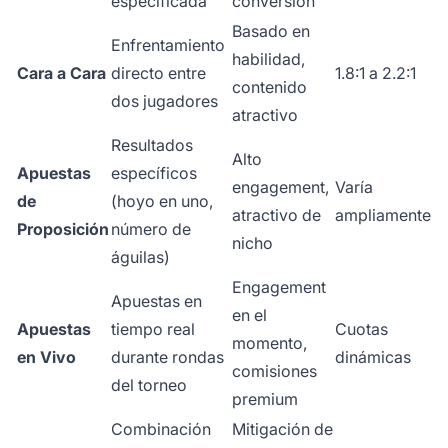
especificada
conversión
Basado en
Enfrentamiento
habilidad,
Cara a Cara
directo entre
1.8:1 a 2.2:1
contenido
dos jugadores
atractivo
Resultados
Alto
Apuestas
específicos
engagement,
Varía
de
(hoyo en uno,
atractivo de
ampliamente
Proposición
número de
nicho
águilas)
Engagement
Apuestas en
en el
Apuestas
tiempo real
Cuotas
momento,
en Vivo
durante rondas
dinámicas
comisiones
del torneo
premium
Combinación
Mitigación de