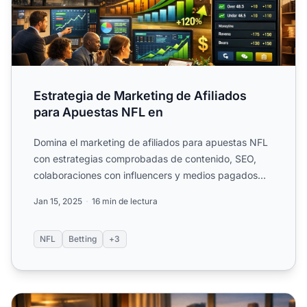
Estrategia de Marketing de Afiliados
para Apuestas NFL en
Domina el marketing de afiliados para apuestas NFL
con estrategias comprobadas de contenido, SEO,
colaboraciones con influencers y medios pagados
para.
Jan 15, 2025
16 min de lectura
NFL
Betting
+3
Estudio de caso sobre ganancias de afiliados de apuestas