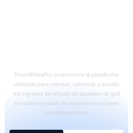
Comienza a Gestionar
tus Programas de
Afiliados de Apuestas
de Golf Hoy
PostAffiliatePro proporciona la plataforma
unificada para rastrear, optimizar y escalar
tus ingresos de afiliado de apuestas de golf
en todas las casas de apuestas principales
simultáneamente.