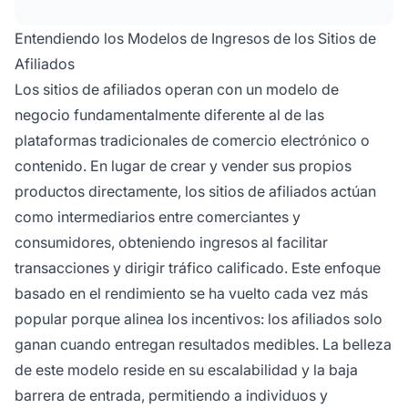
correo electrónico. El modelo basado en
comisiones es de rendimiento, recompensando
Entendiendo los Modelos de Ingresos de los Sitios de
a los afiliados solo cuando los visitantes
Afiliados
realizan acciones calificadas como compras,
Los sitios de afiliados operan con un modelo de
registros o clics.
negocio fundamentalmente diferente al de las
plataformas tradicionales de comercio electrónico o
contenido. En lugar de crear y vender sus propios
productos directamente, los sitios de afiliados actúan
como intermediarios entre comerciantes y
consumidores, obteniendo ingresos al facilitar
transacciones y dirigir tráfico calificado. Este enfoque
basado en el rendimiento se ha vuelto cada vez más
popular porque alinea los incentivos: los afiliados solo
ganan cuando entregan resultados medibles. La belleza
de este modelo reside en su escalabilidad y la baja
barrera de entrada, permitiendo a individuos y