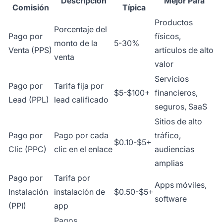
Descripción
Mejor Para
Comisión
Típica
Productos
Porcentaje del
Pago por
físicos,
monto de la
5-30%
Venta (PPS)
artículos de alto
venta
valor
Servicios
Pago por
Tarifa fija por
$5-$100+
financieros,
Lead (PPL)
lead calificado
seguros, SaaS
Sitios de alto
Pago por
Pago por cada
tráfico,
$0.10-$5+
Clic (PPC)
clic en el enlace
audiencias
amplias
Pago por
Tarifa por
Apps móviles,
Instalación
instalación de
$0.50-$5+
software
(PPI)
app
Pagos