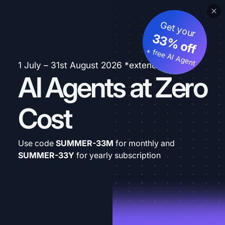
Get your
33% off
+ free AI Agent
1 July – 31st August 2026 *extended
AI Agents at Zero
Cost
Use code
SUMMER-33M
for monthly and
SUMMER-33Y
for yearly subscription