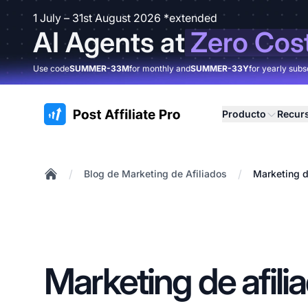
1 July – 31st August 2026 *extended
AI Agents at
Zero Cos
Use code
SUMMER-33M
for monthly and
SUMMER-33Y
for yearly subs
:site.title
Producto
Recur
/
/
Blog de Marketing de Afiliados
Marketing d
Home
Marketing de afili