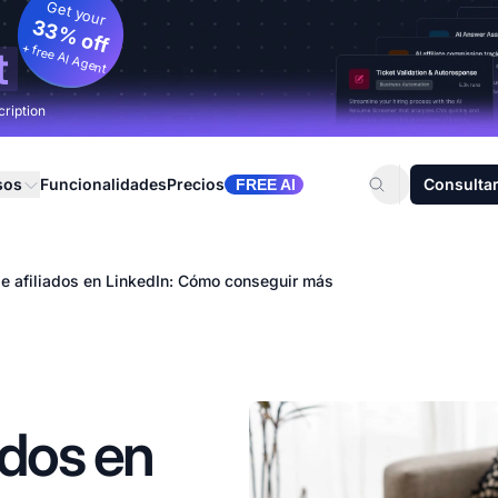
Get your
33% off
+ free AI Agent
t
cription
sos
Funcionalidades
Precios
Consultar
FREE AI
e afiliados en LinkedIn: Cómo conseguir más
ados en