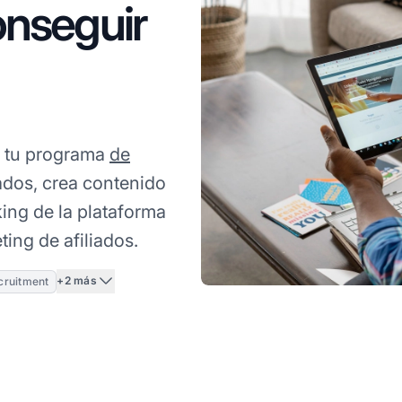
onseguir
r tu programa
de
ados, crea contenido
ing de la plataforma
ing de afiliados.
+2 más
ecruitment