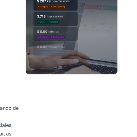
atando de
iales,
r, así