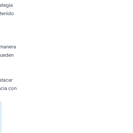
ategia
ntenido
e manera
pueden
stacar
ncia con