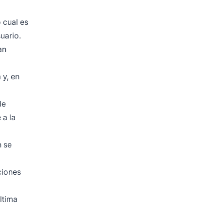
 cual es
uario.
an
 y, en
de
 a la
n se
ciones
ltima