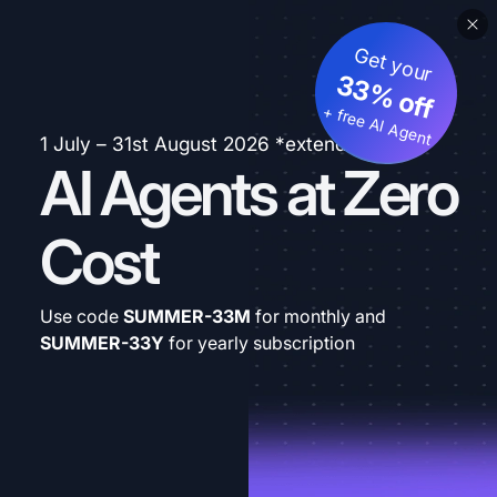
Get your
33% off
+ free AI Agent
1 July – 31st August 2026 *extended
AI Agents at Zero
Cost
Use code
SUMMER-33M
for monthly and
SUMMER-33Y
for yearly subscription