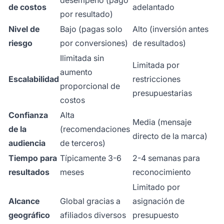
desempeño (pago
de costos
adelantado
por resultado)
Nivel de
Bajo (pagas solo
Alto (inversión antes
riesgo
por conversiones)
de resultados)
Ilimitada sin
Limitada por
aumento
Escalabilidad
restricciones
proporcional de
presupuestarias
costos
Confianza
Alta
Media (mensaje
de la
(recomendaciones
directo de la marca)
audiencia
de terceros)
Tiempo para
Típicamente 3-6
2-4 semanas para
resultados
meses
reconocimiento
Limitado por
Alcance
Global gracias a
asignación de
geográfico
afiliados diversos
presupuesto