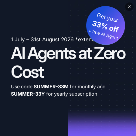
Get your
33% off
+ free AI Agent
1 July – 31st August 2026 *extended
AI Agents at Zero
Cost
Use code
SUMMER-33M
for monthly and
SUMMER-33Y
for yearly subscription