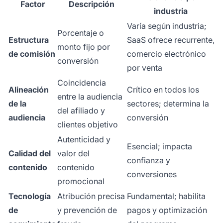
Factor
Descripción
industria
Varía según industria;
Porcentaje o
Estructura
SaaS ofrece recurrente,
monto fijo por
de comisión
comercio electrónico
conversión
por venta
Coincidencia
Alineación
Crítico en todos los
entre la audiencia
de la
sectores; determina la
del afiliado y
audiencia
conversión
clientes objetivo
Autenticidad y
Esencial; impacta
Calidad del
valor del
confianza y
contenido
contenido
conversiones
promocional
Tecnología
Atribución precisa
Fundamental; habilita
de
y prevención de
pagos y optimización