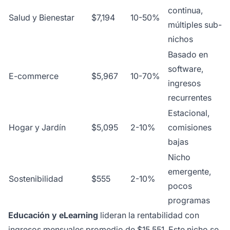
continua,
Salud y Bienestar
$7,194
10-50%
múltiples sub-
nichos
Basado en
software,
E-commerce
$5,967
10-70%
ingresos
recurrentes
Estacional,
Hogar y Jardín
$5,095
2-10%
comisiones
bajas
Nicho
emergente,
Sostenibilidad
$555
2-10%
pocos
programas
Educación y eLearning
lideran la rentabilidad con
ingresos mensuales promedio de $15,551. Este nicho se