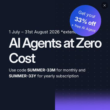
Get your
33% off
+ free AI Agent
1 July – 31st August 2026 *extended
AI Agents at Zero
Cost
Use code
SUMMER-33M
for monthly and
SUMMER-33Y
for yearly subscription