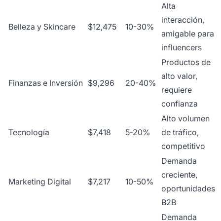
Alta
interacción,
Belleza y Skincare
$12,475
10-30%
amigable para
influencers
Productos de
alto valor,
Finanzas e Inversión
$9,296
20-40%
requiere
confianza
Alto volumen
Tecnología
$7,418
5-20%
de tráfico,
competitivo
Demanda
creciente,
Marketing Digital
$7,217
10-50%
oportunidades
B2B
Demanda