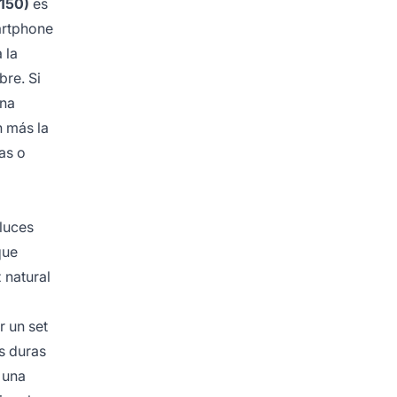
150)
es
artphone
 la
bre. Si
ona
n más la
as o
 luces
que
 natural
r un set
s duras
 una