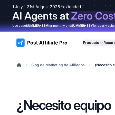
1 July – 31st August 2026 *extended
AI Agents at
Zero Cos
Use code
SUMMER-33M
for monthly and
SUMMER-33Y
for yearly subs
:site.title
Producto
Recur
/
/
Blog de Marketing de Afiliados
¿Necesito e
Home
¿Necesito equipo