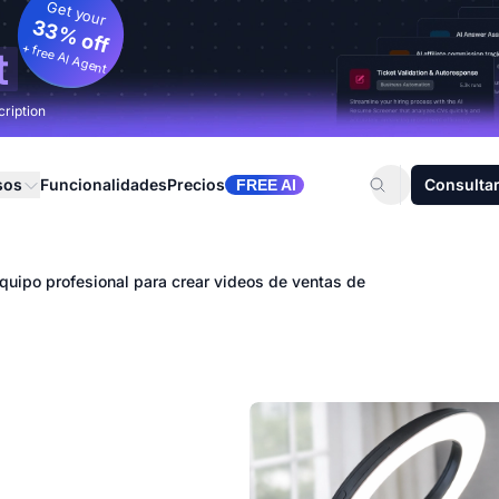
Get your
33% off
+ free AI Agent
t
cription
sos
Funcionalidades
Precios
Consultar
FREE AI
quipo profesional para crear videos de ventas de