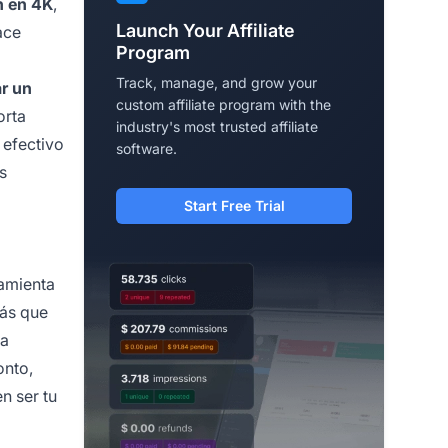
n en 4K
,
Launch Your Affiliate
ace
Program
Track, manage, and grow your
r un
custom affiliate program with the
orta
industry's most trusted affiliate
 efectivo
software.
s
Start Free Trial
ramienta
más que
ta
onto,
n ser tu