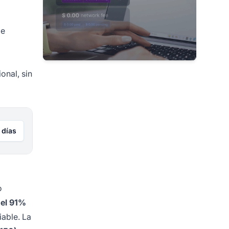
de
onal, sin
 días
o
e
el 91%
iable. La