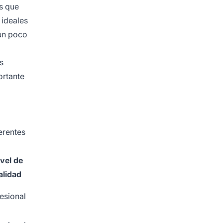
os que
 ideales
 un poco
s
ortante
erentes
vel de
alidad
esional