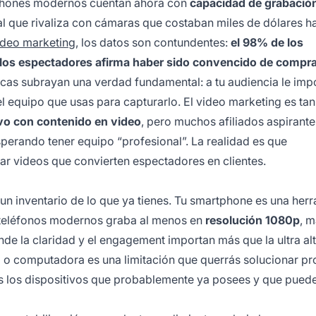
tphones modernos cuentan ahora con
capacidad de grabació
al que rivaliza con cámaras que costaban miles de dólares h
ideo marketing
, los datos son contundentes:
el 98% de los
 los espectadores afirma haber sido convencido de compra
ticas subrayan una verdad fundamental: a tu audiencia le imp
 equipo que usas para capturarlo. El video marketing es tan
ivo con contenido en video
, pero muchos afiliados aspirante
sperando tener equipo “profesional”. La realidad es que
ar videos que convierten espectadores en clientes.
un inventario de lo que ya tienes. Tu smartphone es una her
s teléfonos modernos graba al menos en
resolución 1080p
, 
de la claridad y el engagement importan más que la ultra al
o o computadora es una limitación que querrás solucionar pr
es los dispositivos que probablemente ya posees y que puede