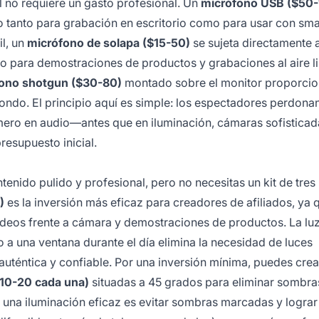
l no requiere un gasto profesional. Un
micrófono USB ($50-
io tanto para grabación en escritorio como para usar con sm
l, un
micrófono de solapa ($15-50)
se sujeta directamente a
to para demostraciones de productos y grabaciones al aire li
ono shotgun ($30-80)
montado sobre el monitor proporci
fondo. El principio aquí es simple: los espectadores perdona
rimero en audio—antes que en iluminación, cámaras sofisticad
resupuesto inicial.
nido pulido y profesional, pero no necesitas un kit de tres
)
es la inversión más eficaz para creadores de afiliados, ya 
deos frente a cámara y demostraciones de productos. La luz
 a una ventana durante el día elimina la necesidad de luces
 auténtica y confiable. Por una inversión mínima, puedes crea
$10-20 cada una)
situadas a 45 grados para eliminar sombra
e una iluminación eficaz es evitar sombras marcadas y lograr