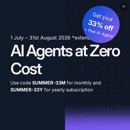
Get your
33% off
+ free AI Agent
1 July – 31st August 2026 *extended
AI Agents at Zero
Cost
Use code
SUMMER-33M
for monthly and
SUMMER-33Y
for yearly subscription