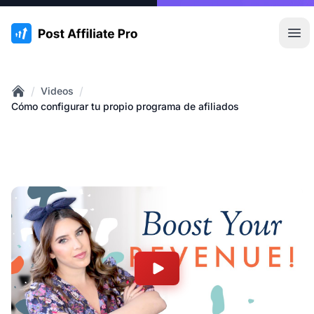
:site.title
Abr
/
/
Videos
Home
Cómo configurar tu propio programa de afiliados