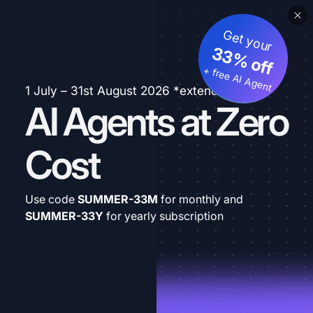
Get your
33% off
+ free AI Agent
1 July – 31st August 2026 *extended
AI Agents at Zero
Cost
Use code
SUMMER-33M
for monthly and
SUMMER-33Y
for yearly subscription