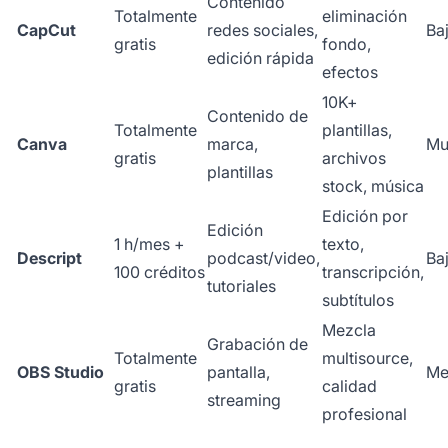
Contenido
Totalmente
eliminación
CapCut
redes sociales,
Ba
gratis
fondo,
edición rápida
efectos
10K+
Contenido de
Totalmente
plantillas,
Canva
marca,
Mu
gratis
archivos
plantillas
stock, música
Edición por
Edición
1 h/mes +
texto,
Descript
podcast/video,
Ba
100 créditos
transcripción,
tutoriales
subtítulos
Mezcla
Grabación de
Totalmente
multisource,
OBS Studio
pantalla,
Me
gratis
calidad
streaming
profesional