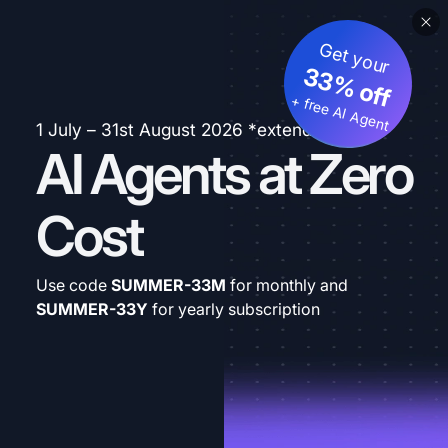
Get your
33% off
+ free AI Agent
1 July – 31st August 2026 *extended
AI Agents at Zero
Cost
Use code
SUMMER-33M
for monthly and
SUMMER-33Y
for yearly subscription