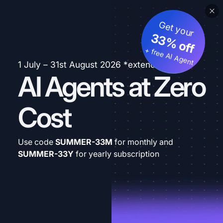
Get your
33% off
+ free AI Agent
1 July – 31st August 2026 *extended
AI Agents at Zero
Cost
Use code
SUMMER-33M
for monthly and
SUMMER-33Y
for yearly subscription