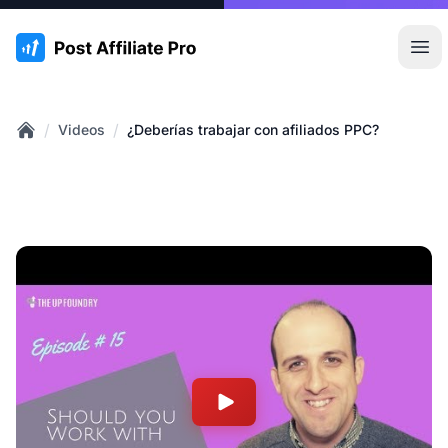
:site.title
Abr
/
/
Videos
¿Deberías trabajar con afiliados PPC?
Home