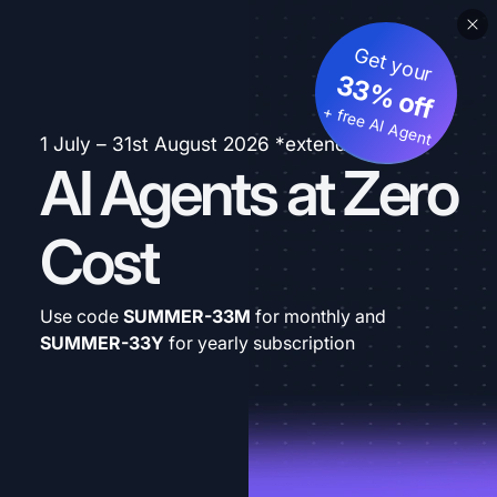
Get your
33% off
+ free AI Agent
1 July – 31st August 2026 *extended
AI Agents at Zero
Cost
Use code
SUMMER-33M
for monthly and
SUMMER-33Y
for yearly subscription