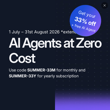
Get your
33% off
+ free AI Agent
1 July – 31st August 2026 *extended
AI Agents at Zero
Cost
Use code
SUMMER-33M
for monthly and
SUMMER-33Y
for yearly subscription