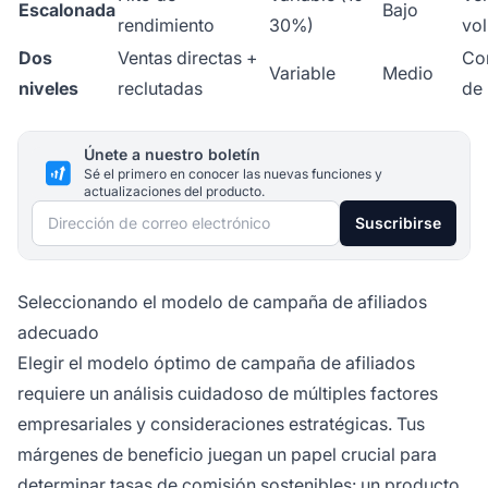
Escalonada
Bajo
rendimiento
30%)
vo
Dos
Ventas directas +
Co
Variable
Medio
niveles
reclutadas
de 
Únete a nuestro boletín
Sé el primero en conocer las nuevas funciones y
actualizaciones del producto.
Dirección de correo electrónico
Suscribirse
Seleccionando el modelo de campaña de afiliados
adecuado
Elegir el modelo óptimo de campaña de afiliados
requiere un análisis cuidadoso de múltiples factores
empresariales y consideraciones estratégicas. Tus
márgenes de beneficio juegan un papel crucial para
determinar tasas de comisión sostenibles: un producto