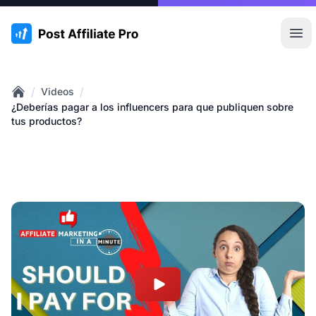
:site.title
Abr
/
/
Videos
Home
¿Deberías pagar a los influencers para que publiquen sobre
tus productos?