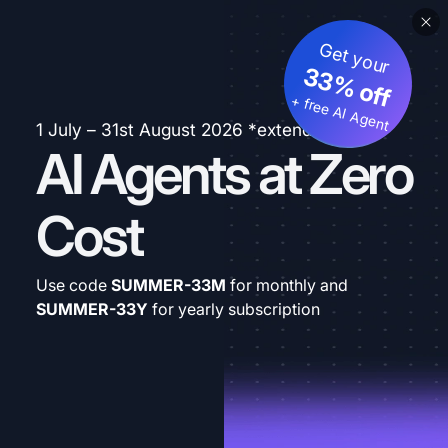
Get your
33% off
+ free AI Agent
1 July – 31st August 2026 *extended
AI Agents at Zero
Cost
Use code
SUMMER-33M
for monthly and
SUMMER-33Y
for yearly subscription