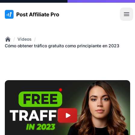
:site.title
Abr
/
/
Videos
Home
Cómo obtener tráfico gratuito como principiante en 2023