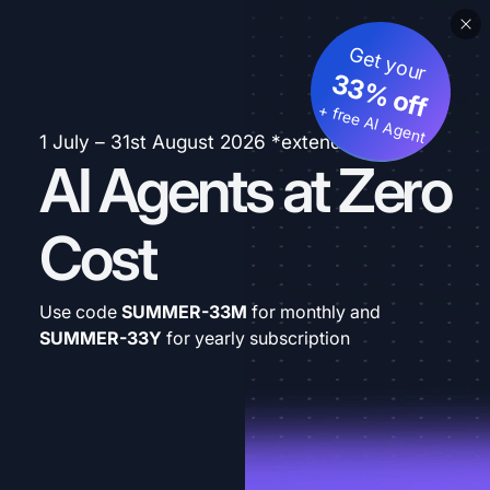
Get your
33% off
+ free AI Agent
1 July – 31st August 2026 *extended
AI Agents at Zero
Cost
Use code
SUMMER-33M
for monthly and
SUMMER-33Y
for yearly subscription