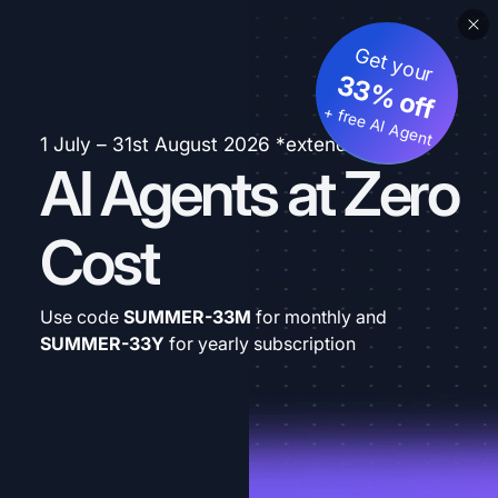
Get your
33% off
+ free AI Agent
1 July – 31st August 2026 *extended
AI Agents at Zero
Cost
Use code
SUMMER-33M
for monthly and
SUMMER-33Y
for yearly subscription