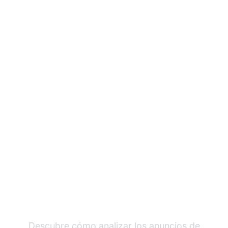
Impulsa tu marketing
de afiliados con
estrategias
comprobadas
Descubre cómo analizar los anuncios de