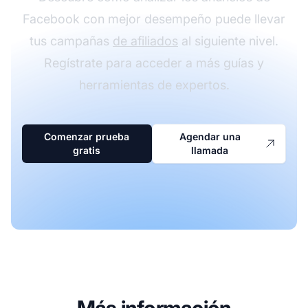
Facebook con mejor desempeño puede llevar
tus campañas
de afiliados
al siguiente nivel.
Regístrate para acceder a más guías y
herramientas de expertos.
Comenzar prueba
Agendar una
gratis
llamada
Más información