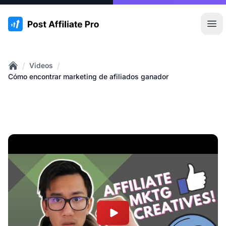
:site.title
Abr
/
/
Videos
Home
Cómo encontrar marketing de afiliados ganador