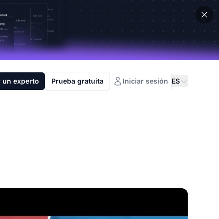
 un experto
Prueba gratuita
Iniciar sesión
ES