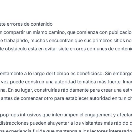
iete errores de contenido
elen compartir un mismo camino, que comienza con publicaci
se trabajando, muchos encuentran que sus primeros sitios no
te obstáculo está en
evitar siete errores comunes
de conteni
lentamente a lo largo del tiempo es beneficioso. Sin embargo
na vez puede
construir una autoridad
temática más fuerte. Ima
na. En su lugar, construirías rápidamente para crear una estr
o antes de comenzar otro para establecer autoridad en tu nic
 pop-ups intrusivos que interrumpen el engagement y afecta
s distracciones pueden ahuyentar a los visitantes más rápido 
una experiencia fluida que mantenga a los lectores interesado