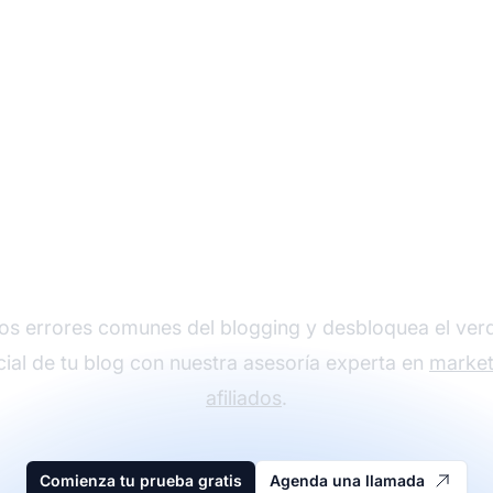
nsforma tu estrategi
blogging
los errores comunes del blogging y desbloquea el ve
ial de tu blog con nuestra asesoría experta en
market
afiliados
.
Comienza tu prueba gratis
Agenda una llamada