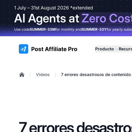
1 July – 31st August 2026 *extended
AI Agents at
Zero Cos
Use code
SUMMER-33M
for monthly and
SUMMER-33Y
for yearly subs
:site.title
Producto
Recur
/
/
Videos
7 errores desastrosos de contenido
Home
7 errores desastr