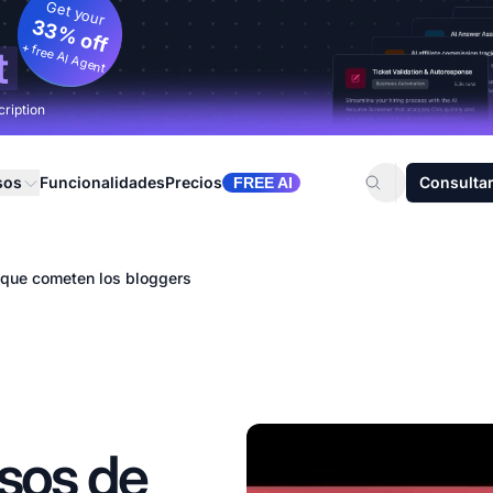
Get your
33% off
+ free AI Agent
t
cription
sos
Funcionalidades
Precios
Consultar
FREE AI
 que cometen los bloggers
osos de