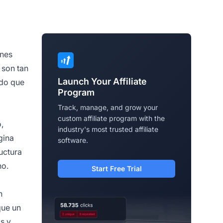
ones
 son tan
Launch Your Affiliate
do que
Program
Track, manage, and grow your
custom affiliate program with the
,
industry's most trusted affiliate
gina
software.
uctura
ho.
Start Free Trial
n
que un
s y