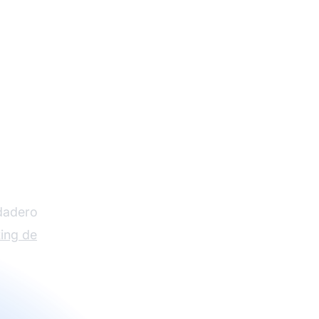
a de
rdadero
ing de