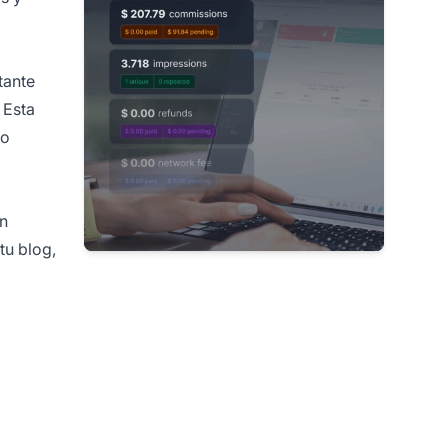
tante
 Esta
do
en
tu blog,