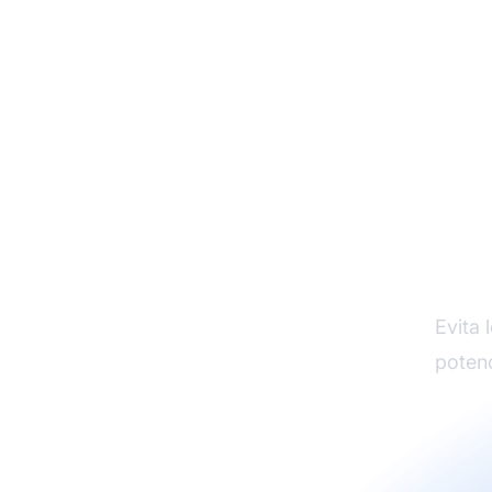
Tra
Evita 
potenc