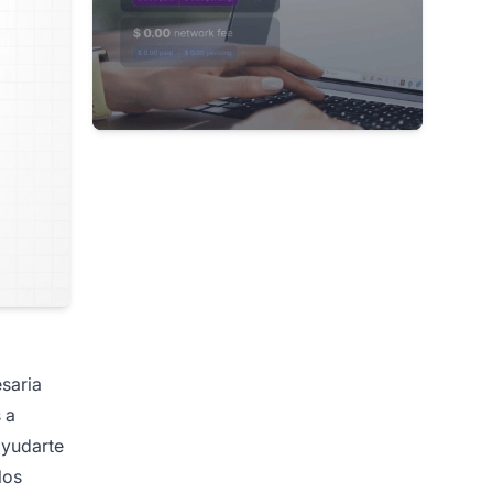
esaria
 a
ayudarte
los