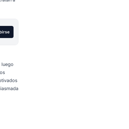
birse
y luego
vos
otivados
siasmada