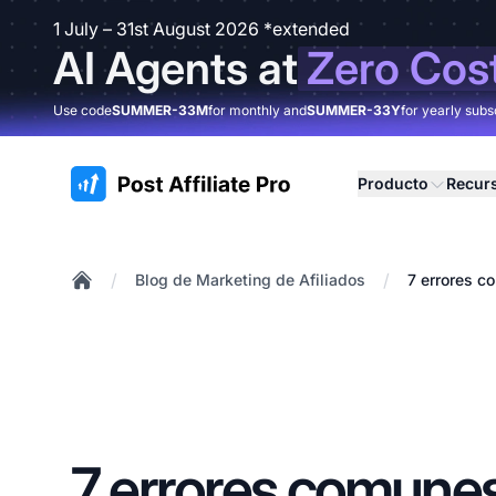
1 July – 31st August 2026 *extended
AI Agents at
Zero Cos
Use code
SUMMER-33M
for monthly and
SUMMER-33Y
for yearly subs
:site.title
Producto
Recur
/
/
Blog de Marketing de Afiliados
7 errores c
Home
7 errores comunes 