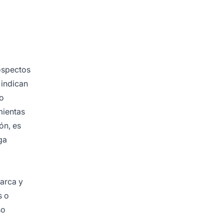
ospectos
 indican
to
mientas
ón, es
ga
marca y
s o
so