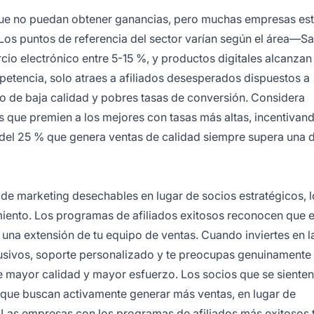
que no puedan obtener ganancias, pero muchas empresas es
os puntos de referencia del sector varían según el área—S
io electrónico entre 5-15 %, y productos digitales alcanzan
petencia, solo atraes a afiliados desesperados dispuestos a
co de baja calidad y pobres tasas de conversión. Considera
que premien a los mejores con tasas más altas, incentivand
 del 25 % que genera ventas de calidad siempre supera una 
de marketing desechables en lugar de socios estratégicos, 
miento. Los programas de afiliados exitosos reconocen que e
n una extensión de tu equipo de ventas. Cuando inviertes en l
clusivos, soporte personalizado y te preocupas genuinamente
e mayor calidad y mayor esfuerzo. Los socios que se sienten
 que buscan activamente generar más ventas, en lugar de
as empresas con los programas de afiliados más exitosos t