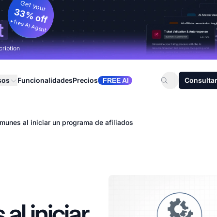
Get your
33% off
+ free AI Agent
t
cription
sos
Funcionalidades
Precios
Consultar
FREE AI
omunes al iniciar un programa de afiliados
al iniciar