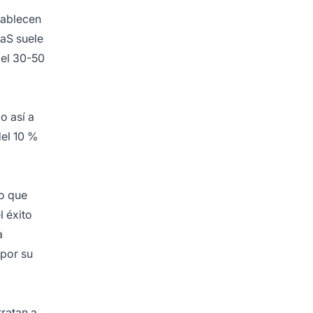
tablecen
aaS suele
 el 30-50
o así a
del 10 %
lo que
l éxito
a
 por su
ratan a