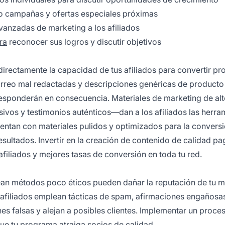
 campañas y ofertas especiales próximas
anzadas de marketing a los afiliados
ra
reconocer sus logros y discutir objetivos
irectamente la capacidad de tus afiliados para convertir pr
 correo mal redactadas y descripciones genéricas de producto
 responderán en consecuencia. Materiales de marketing de al
ivos y testimonios auténticos—dan a los afiliados las herra
uentan con materiales pulidos y optimizados para la conversi
sultados. Invertir en la creación de contenido de calidad pa
iliados y mejores tasas de conversión en toda tu red.
plean métodos poco éticos pueden dañar la reputación de tu 
 afiliados emplean tácticas de spam, afirmaciones engañosa
s falsas y alejan a posibles clientes. Implementar un proce
ue tu programa atraiga socios de calidad.