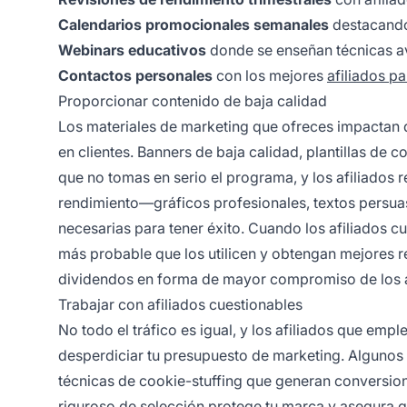
Calendarios promocionales semanales
destacando
Webinars educativos
donde se enseñan técnicas av
Contactos personales
con los mejores
afiliados pa
Proporcionar contenido de baja calidad
Los materiales de marketing que ofreces impactan d
en clientes. Banners de baja calidad, plantillas de
que no tomas en serio el programa, y los afiliados
rendimiento—gráficos profesionales, textos persuas
necesarias para tener éxito. Cuando los afiliados c
más probable que los utilicen y obtengan mejores re
dividendos en forma de mayor compromiso de los af
Trabajar con afiliados cuestionables
No todo el tráfico es igual, y los afiliados que em
desperdiciar tu presupuesto de marketing. Algunos
técnicas de cookie-stuffing que generan conversione
riguroso de selección protege tu marca y asegura q