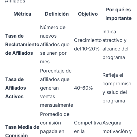
Afiliados
Por qué es
Métrica
Definición
Objetivo
importante
Número de
Indica
Tasa de
nuevos
Crecimiento
atractivo y
Reclutamiento
afiliados que
del 10-20%
alcance del
de Afiliados
se unen por
programa
mes
Porcentaje de
Refleja el
Tasa de
afiliados que
compromiso
Afiliados
generan
40-60%
y salud del
Activos
ventas
programa
mensualmente
Promedio de
comisión
Competitiva
Asegura
Tasa Media de
pagada en
en la
motivación y
Comisión