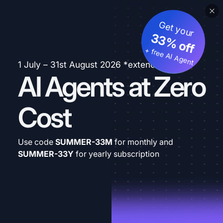
Get your
33% off
+ free AI Agent
1 July – 31st August 2026 *extended
AI Agents at Zero
Cost
Use code
SUMMER-33M
for monthly and
SUMMER-33Y
for yearly subscription