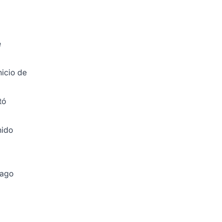
e
nicio de
tó
nido
pago