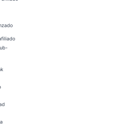
anzado
filiado
Sub-
nk
o
dad
ña