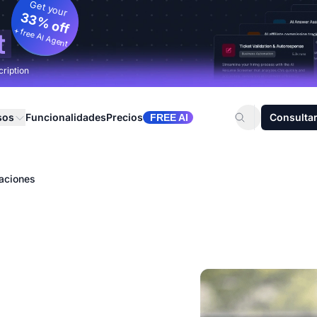
Get your
33% off
+ free AI Agent
t
cription
sos
Funcionalidades
Precios
Consultar
FREE AI
caciones