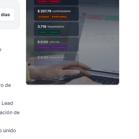
 días
o
ro de
/ Lead
ación de
o unido