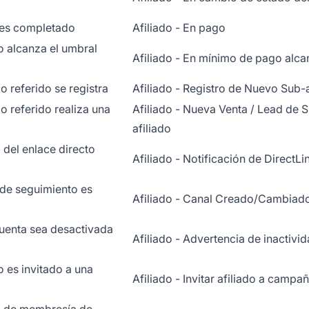
 es completado
Afiliado - En pago
o alcanza el umbral
Afiliado - En mínimo de pago alc
o referido se registra
Afiliado - Registro de Nuevo Sub-a
o referido realiza una
Afiliado - Nueva Venta / Lead de 
afiliado
 del enlace directo
Afiliado - Notificación de DirectLi
de seguimiento es
Afiliado - Canal Creado/Cambiad
cuenta sea desactivada
Afiliado - Advertencia de inactivi
o es invitado a una
Afiliado - Invitar afiliado a campa
o de membresía de