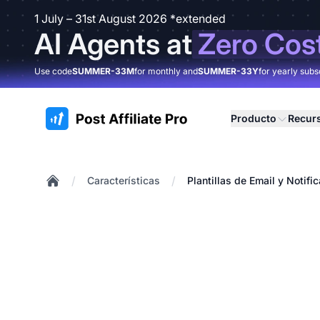
1 July – 31st August 2026 *extended
AI Agents at
Zero Cos
Use code
SUMMER-33M
for monthly and
SUMMER-33Y
for yearly subs
:site.title
Producto
Recur
/
/
Características
Plantillas de Email y Notifi
Home