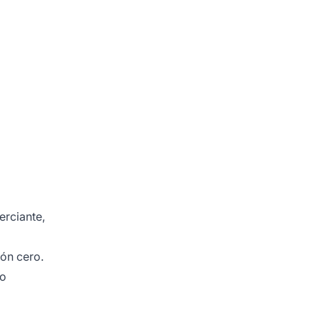
erciante,
ión cero.
 o