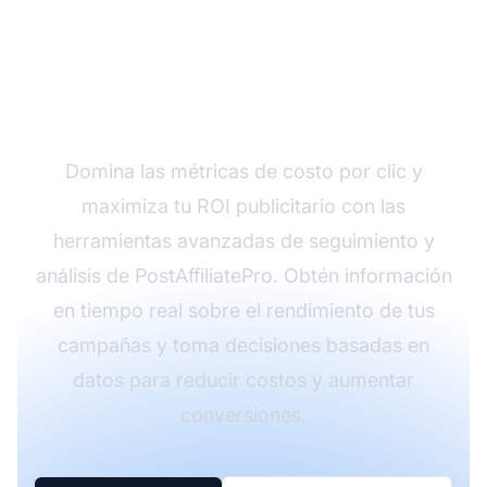
Optimiza tu marketing
de afiliados con
PostAffiliatePro
Domina las métricas de costo por clic y
maximiza tu ROI publicitario con las
herramientas avanzadas de seguimiento y
análisis de PostAffiliatePro. Obtén información
en tiempo real sobre el rendimiento de tus
campañas y toma decisiones basadas en
datos para reducir costos y aumentar
conversiones.