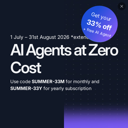
Get your
33% off
+ free AI Agent
1 July – 31st August 2026 *extended
AI Agents at Zero
Cost
Use code
SUMMER-33M
for monthly and
SUMMER-33Y
for yearly subscription