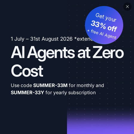
Get your
33% off
+ free AI Agent
1 July – 31st August 2026 *extended
AI Agents at Zero
Cost
Use code
SUMMER-33M
for monthly and
SUMMER-33Y
for yearly subscription