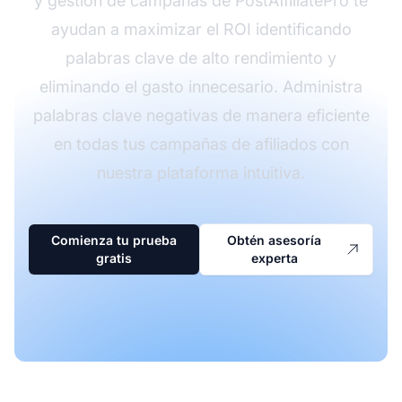
y gestión de campañas de PostAffiliatePro te
ayudan a maximizar el ROI identificando
palabras clave de alto rendimiento y
eliminando el gasto innecesario. Administra
palabras clave negativas de manera eficiente
en todas tus campañas de afiliados con
nuestra plataforma intuitiva.
Comienza tu prueba
Obtén asesoría
gratis
experta