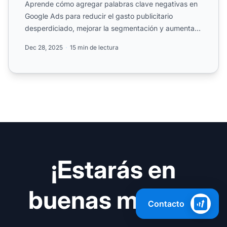
Aprende cómo agregar palabras clave negativas en
Google Ads para reducir el gasto publicitario
desperdiciado, mejorar la segmentación y aumentar
el ROI. Guía pa...
Dec 28, 2025
15 min de lectura
¡Estarás en
buenas manos!
Contacto