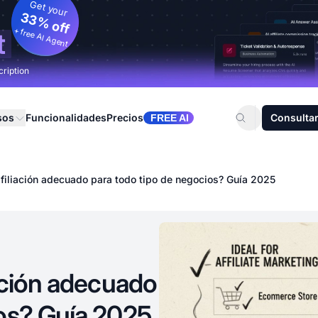
Get your
33% off
+ free AI Agent
t
cription
sos
Funcionalidades
Precios
Consultar
FREE AI
afiliación adecuado para todo tipo de negocios? Guía 2025
iación adecuado
ios? Guía 2025