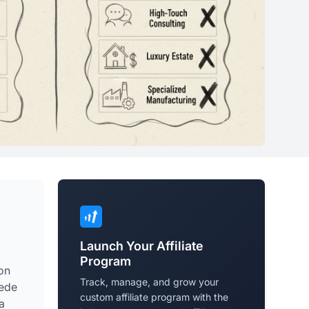
Launch Your Affiliate
Program
on
Track, manage, and grow your
uede
custom affiliate program with the
a