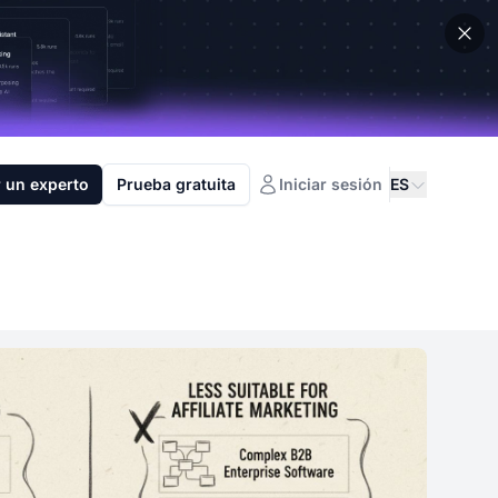
 un experto
Prueba gratuita
Iniciar sesión
ES