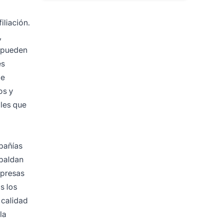
iliación.
,
a pueden
es
de
os y
les que
pañías
spaldan
mpresas
s los
 calidad
la