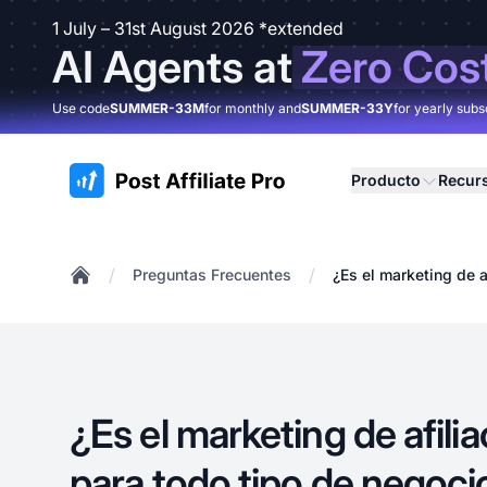
1 July – 31st August 2026 *extended
AI Agents at
Zero Cos
Use code
SUMMER-33M
for monthly and
SUMMER-33Y
for yearly subs
:site.title
Producto
Recur
/
/
Preguntas Frecuentes
¿Es el marketing de 
Home
¿Es el marketing de afil
para todo tipo de negoc