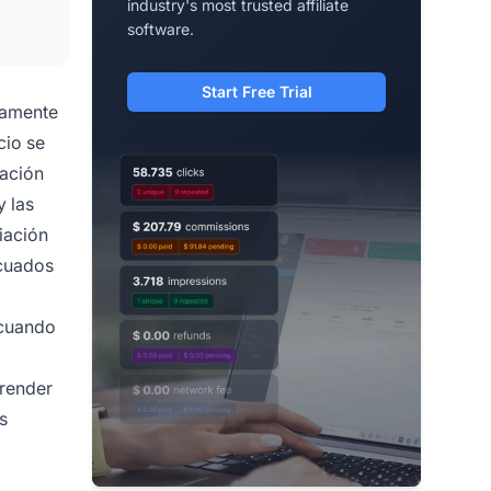
industry's most trusted affiliate
software.
Start Free Trial
adamente
cio se
iación
y las
iación
ecuados
 cuando
prender
s