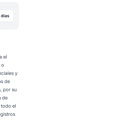
 días
a el
 o
ciales y
as de
, por su
a de
 todo el
gistros