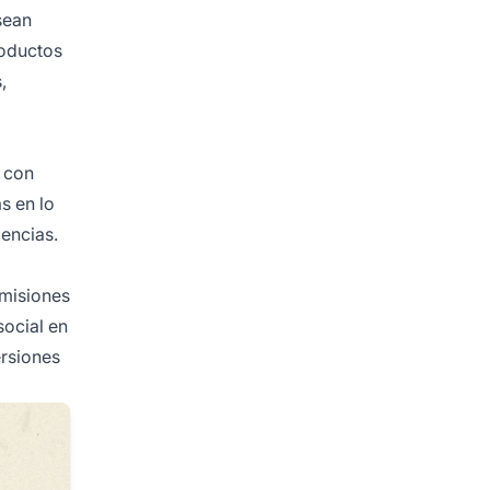
sean
roductos
,
 con
s en lo
encias.
omisiones
social en
ersiones