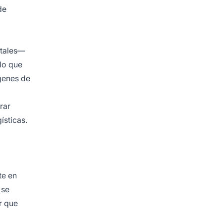
de
itales—
lo que
genes de
rar
ísticas.
te en
 se
r que