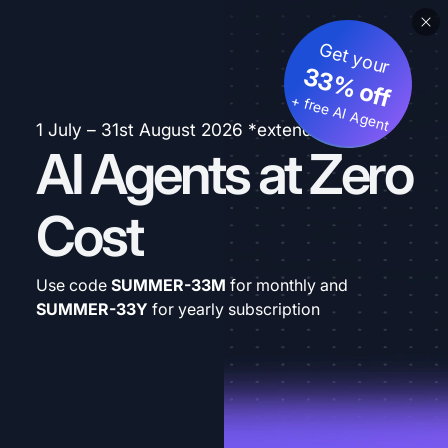
Get your
33% off
+ free AI Agent
1 July – 31st August 2026 *extended
AI Agents at Zero
Cost
Use code
SUMMER-33M
for monthly and
SUMMER-33Y
for yearly subscription