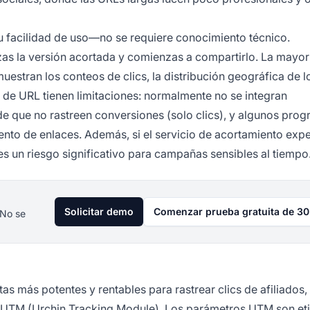
su facilidad de uso—no se requiere conocimiento técnico.
zas la versión acortada y comienzas a compartirlo. La mayorí
estran los conteos de clics, la distribución geográfica de lo
s de URL tienen limitaciones: normalmente no se integran
de que no rastreen conversiones (solo clics), y algunos pro
iento de enlaces. Además, si el servicio de acortamiento exp
 es un riesgo significativo para campañas sensibles al tiempo
Solicitar demo
Comenzar prueba gratuita de 30
 No se
as más potentes y rentables para rastrear clics de afiliados,
 UTM
(Urchin Tracking Module). Los parámetros UTM son et