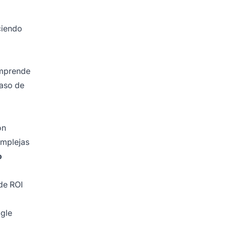
ciendo
comprende
caso de
ón
omplejas
o
de ROI
ogle