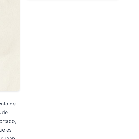
ento de
s de
ortado,
que es
 ocupan