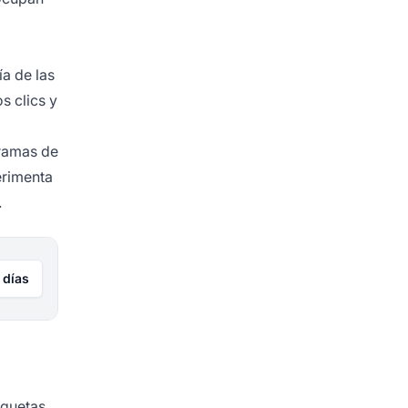
a de las
s clics y
gramas de
erimenta
.
 días
iquetas