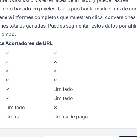
te todos los clics en enlaces de afiliado y puede rastrear
miento basado en píxeles, URLs postback desde sitios de co
enera informes completos que muestran clics, conversiones,
nes totales ganadas. Puedes segmentar estos datos por afil
tiempo.
cs
Acortadores de URL
✓
✓
✓
✗
✗
✗
✗
✗
✓
Limitado
✓
Limitado
Limitado
✗
Gratis
Gratis/De pago