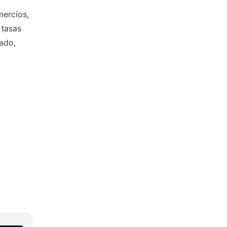
mercios,
 tasas
iado,