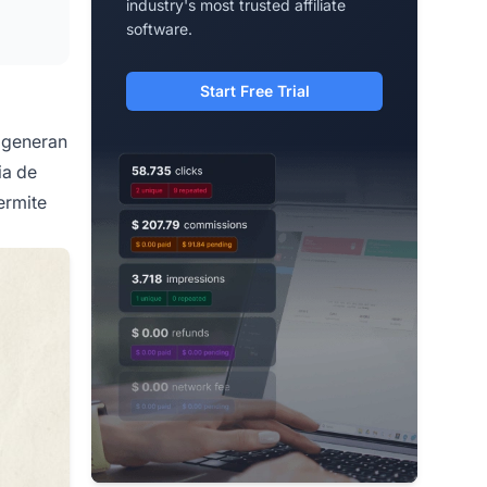
industry's most trusted affiliate
software.
Start Free Trial
s generan
ia de
ermite