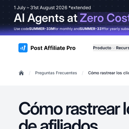
1 July – 31st August 2026 *extended
AI Agents at
Zero Cos
Use code
SUMMER-33M
for monthly and
SUMMER-33Y
for yearly subs
:site.title
Producto
Recur
/
/
Preguntas Frecuentes
Cómo rastrear los cli
Home
Cómo rastrear l
de afiliados