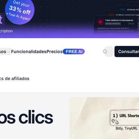
Get your
33% off
+ free AI Agent
t
cription
sos
Funcionalidades
Precios
Consultar
FREE AI
cs de afiliados
os clics