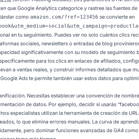
ten que Google Analytics categorice y rastree las fuentes de 
estándar como
se convierte en
amazon.com/?ref=123456
book&utm_medium=social&utm_campaign=productla
al en tu seguimiento. Puedes ver no solo cuántos clics reci
aformas sociales, newsletters o entradas de blog proviniero
capacidad significativamente con su modelo de seguimiento
ecíficamente para los clics en enlaces de afiliados, configu
evan a ventas reales, y construir informes detallados que m
n Google Ads te permite también usar estos datos para optimi
anificación. Necesitas establecer una convención de nombr
mentación de datos. Por ejemplo, decidir si usarás “facebo
hos especialistas utilizan la herramienta de creación de URL
ados, lo que elimina errores manuales. La curva de aprendi
idamente, pero dominar funciones avanzadas de GA4 como