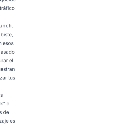
tráfico
.
unch
biste,
n esos
 basado
rar el
uestran
zar tus
es
ok” o
s de
zaje es