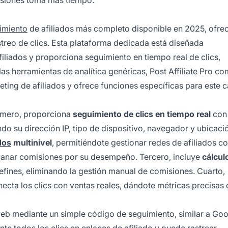
siones toma más tiempo.
imiento
de afiliados más completo disponible en 2025, ofre
treo de clics. Esta plataforma dedicada está diseñada
iliados y proporciona seguimiento en tiempo real de clics,
as herramientas de analítica genéricas, Post Affiliate Pro 
eting de afiliados y ofrece funciones específicas para este 
rimero, proporciona
seguimiento de clics en tiempo real
con
ndo su dirección IP, tipo de dispositivo, navegador y ubicaci
dos
multinivel
, permitiéndote gestionar redes de afiliados c
 ganar comisiones por su desempeño. Tercero, incluye
cálcul
fines, eliminando la gestión manual de comisiones. Cuarto,
ecta los clics con ventas reales, dándote métricas precisas 
 web mediante un simple código de seguimiento, similar a Go