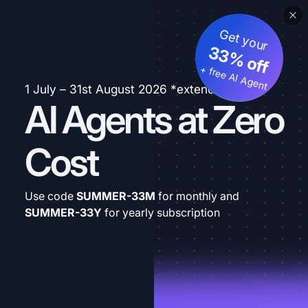
Get your
33% off
+ free AI Agent
1 July – 31st August 2026 *extended
AI Agents at Zero
Cost
Use code
SUMMER-33M
for monthly and
SUMMER-33Y
for yearly subscription