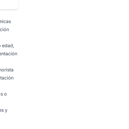
nicas
ación
o edad,
mentación
norista
tación
os o
es y