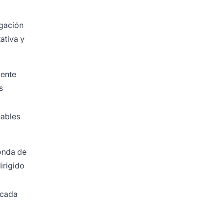
igación
ativa y
mente
s
nables
onda de
irigido
 cada