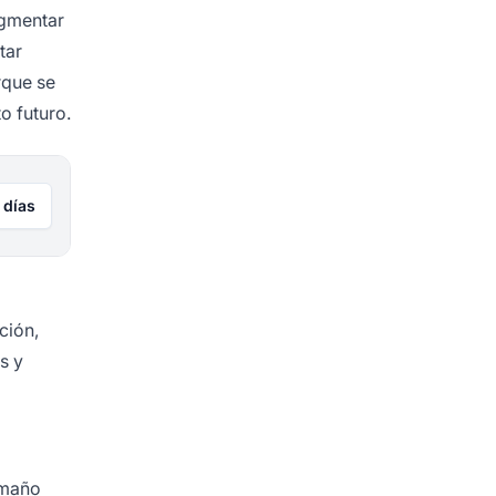
egmentar
tar
rque se
o futuro.
 días
ción,
s y
amaño