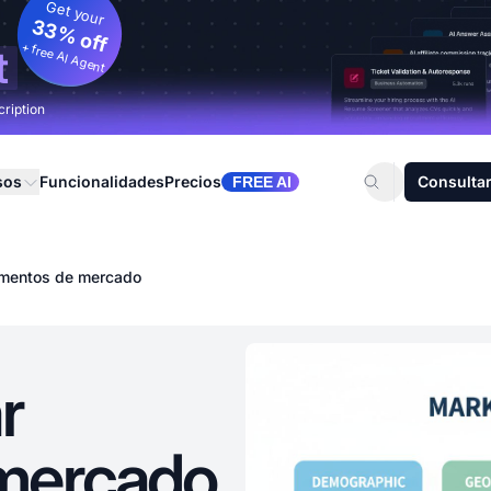
Get your
33% off
+ free AI Agent
t
cription
sos
Funcionalidades
Precios
Consultar
FREE AI
gmentos de mercado
r
mercado