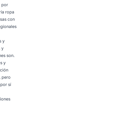
, por
ría ropa
esas con
egionales
s y
 y
nes son.
s y
ación
, pero
por sí
ciones