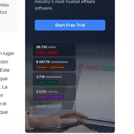
industry's most trusted affiliate
ntes
software.
ntos
Start Free Trial
n lugar
ción
 Este
 que
. La
en
 el
 que