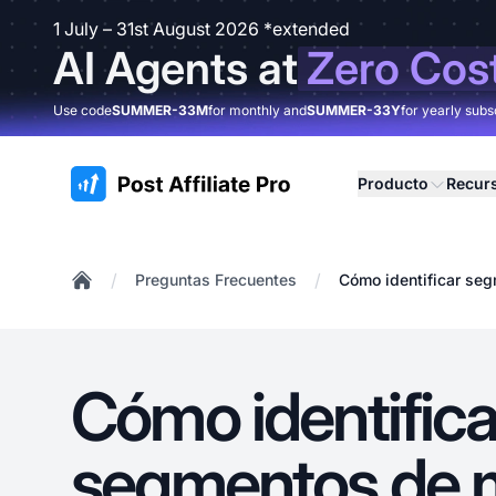
1 July – 31st August 2026 *extended
AI Agents at
Zero Cos
Use code
SUMMER-33M
for monthly and
SUMMER-33Y
for yearly subs
:site.title
Producto
Recur
/
/
Preguntas Frecuentes
Cómo identificar se
Home
Cómo identifica
segmentos de 