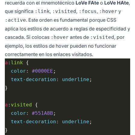
recuerda con el mnemotécnico
LoVe FAte
o
LoVe HAte
,
que significa
,
,
,
y
:link
:visited
:focus
:hover
. Este orden es fundamental porque CSS
:active
aplica los estilos de acuerdo a reglas de especificidad y
cascada. Si colocas
antes de
, por
:hover
:visited
ejemplo, los estilos de hover pueden no funcionar
correctamente en los enlaces visitados.
a
:
link
color
: 
#0000EE
text-decoration
: 
underline
a
:
visited
color
: 
#551A8B
text-decoration
: 
underline