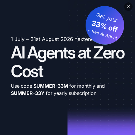
Get your
33% off
+ free AI Agent
1 July – 31st August 2026 *extended
AI Agents at Zero
Cost
Use code
SUMMER-33M
for monthly and
SUMMER-33Y
for yearly subscription