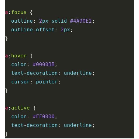
a
:
focus
outline
: 
2
px
solid
#4A90E2
outline-offset
: 
2
px
a
:
hover
color
: 
#0000BB
text-decoration
: 
underline
cursor
: 
pointer
a
:
active
color
: 
#FF0000
text-decoration
: 
underline