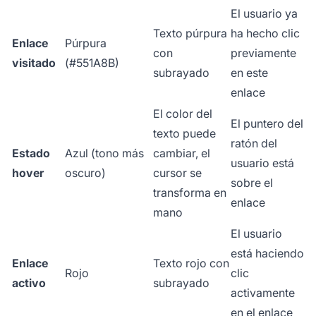
El usuario ya
Texto púrpura
ha hecho clic
Enlace
Púrpura
con
previamente
visitado
(#551A8B)
subrayado
en este
enlace
El color del
El puntero del
texto puede
ratón del
Estado
Azul (tono más
cambiar, el
usuario está
hover
oscuro)
cursor se
sobre el
transforma en
enlace
mano
El usuario
está haciendo
Enlace
Texto rojo con
Rojo
clic
activo
subrayado
activamente
en el enlace