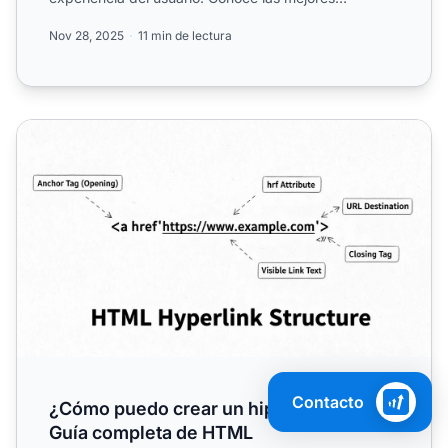
prácticas p...
Nov 28, 2025
11 min de lectura
¿Cómo puedo crear un hipervínculo? Guía completa de 
Contacto
¿Cómo puedo crear un hipervínculo?
Guía completa de HTML