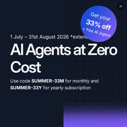
Get your
33% off
+ free AI Agent
1 July – 31st August 2026 *extended
AI Agents at Zero
Cost
Use code
SUMMER-33M
for monthly and
SUMMER-33Y
for yearly subscription