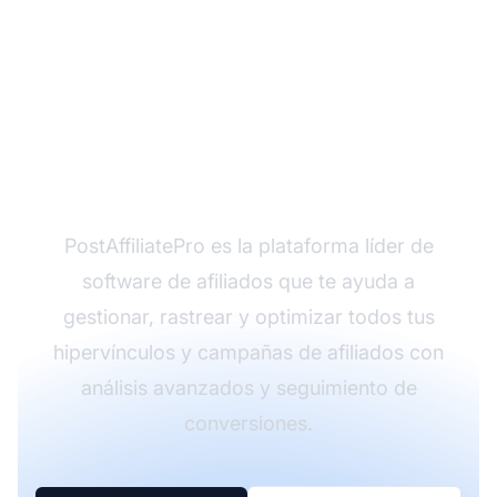
¿Listo para Maximizar
Tus Enlaces de
Afiliado?
PostAffiliatePro es la plataforma líder de
software de afiliados que te ayuda a
gestionar, rastrear y optimizar todos tus
hipervínculos y campañas de afiliados con
análisis avanzados y seguimiento de
conversiones.