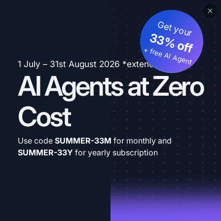
Get your
33% off
+ free AI Agent
1 July – 31st August 2026 *extended
AI Agents at Zero
Cost
Use code
SUMMER-33M
for monthly and
SUMMER-33Y
for yearly subscription