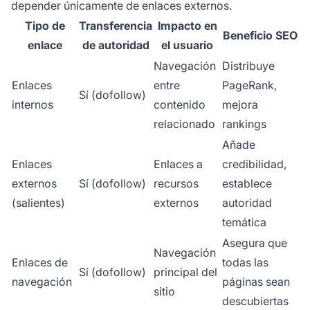
depender únicamente de enlaces externos.
Tipo de
Transferencia
Impacto en
Beneficio SEO
enlace
de autoridad
el usuario
Navegación
Distribuye
Enlaces
entre
PageRank,
Sí (dofollow)
internos
contenido
mejora
relacionado
rankings
Añade
Enlaces
Enlaces a
credibilidad,
externos
Sí (dofollow)
recursos
establece
(salientes)
externos
autoridad
temática
Asegura que
Navegación
Enlaces de
todas las
Sí (dofollow)
principal del
navegación
páginas sean
sitio
descubiertas