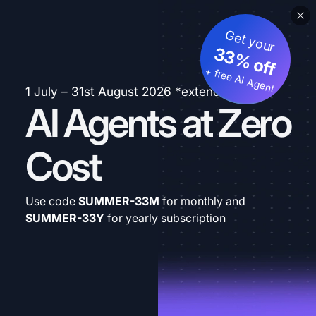
Get your
33% off
+ free AI Agent
1 July – 31st August 2026 *extended
AI Agents at Zero
Cost
Use code
SUMMER-33M
for monthly and
SUMMER-33Y
for yearly subscription