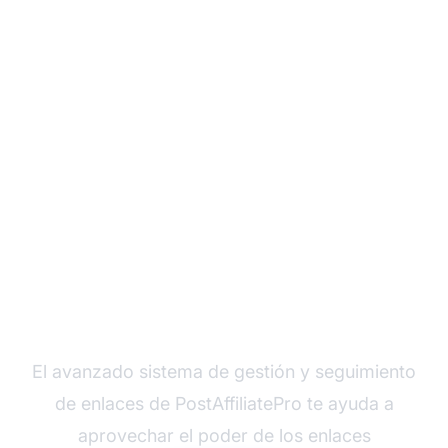
Maximiza la visibilidad
de tu programa de
afiliados con
PostAffiliatePro
El avanzado sistema de gestión y seguimiento
de enlaces de PostAffiliatePro te ayuda a
aprovechar el poder de los enlaces