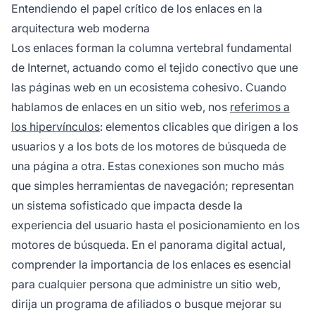
conectan páginas dentro de tu sitio) como los
Entendiendo el papel crítico de los enlaces en la
externos (que apuntan a otros sitios web)
arquitectura web moderna
juegan roles críticos en el rendimiento SEO y la
Los enlaces forman la columna vertebral fundamental
experiencia del usuario.
de Internet, actuando como el tejido conectivo que une
las páginas web en un ecosistema cohesivo. Cuando
hablamos de enlaces en un sitio web, nos
referimos a
los hipervínculos
: elementos clicables que dirigen a los
usuarios y a los bots de los motores de búsqueda de
una página a otra. Estas conexiones son mucho más
que simples herramientas de navegación; representan
un sistema sofisticado que impacta desde la
experiencia del usuario hasta el posicionamiento en los
motores de búsqueda. En el panorama digital actual,
comprender la importancia de los enlaces es esencial
para cualquier persona que administre un sitio web,
dirija un programa de afiliados o busque mejorar su