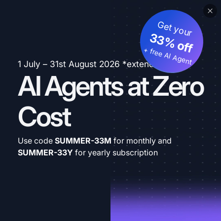
Get your
33% off
+ free AI Agent
1 July – 31st August 2026 *extended
AI Agents at Zero
Cost
Use code
SUMMER-33M
for monthly and
SUMMER-33Y
for yearly subscription