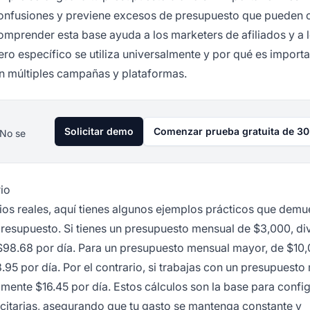
confusiones y previene excesos de presupuesto que pueden oc
Comprender esta base ayuda a los marketers de afiliados y a 
o específico se utiliza universalmente y por qué es import
en múltiples campañas y plataformas.
Solicitar demo
Comenzar prueba gratuita de 30
 No se
io
ios reales, aquí tienes algunos ejemplos prácticos que demu
resupuesto. Si tienes un presupuesto mensual de $3,000, div
98.68 por día. Para un presupuesto mensual mayor, de $10,0
5 por día. Por el contrario, si trabajas con un presupuesto
mente $16.45 por día. Estos cálculos son la base para confi
citarias, asegurando que tu gasto se mantenga constante y