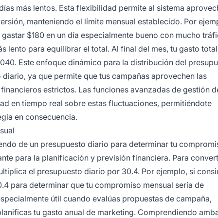
s más lentos. Esta flexibilidad permite al sistema aprovec
rsión, manteniendo el límite mensual establecido. Por ejempl
a gastar $180 en un día especialmente bueno con mucho tráfi
lento para equilibrar el total. Al final del mes, tu gasto tota
040. Este enfoque dinámico para la distribución del presupu
o diario, ya que permite que tus campañas aprovechen las
inancieros estrictos. Las funciones avanzadas de gestión d
dad en tiempo real sobre estas fluctuaciones, permitiéndote
tegia en consecuencia.
sual
tiendo de un presupuesto diario para determinar tu compromi
te para la planificación y previsión financiera. Para convert
iplica el presupuesto diario por 30.4. Por ejemplo, si cons
30.4 para determinar que tu compromiso mensual sería de
especialmente útil cuando evalúas propuestas de campaña,
planificas tu gasto anual de marketing. Comprendiendo amb