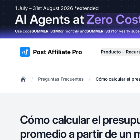
1 July – 31st August 2026 *extended
AI Agents at
Zero Cos
Use code
SUMMER-33M
for monthly and
SUMMER-33Y
for yearly subs
:site.title
Producto
Recur
/
/
Preguntas Frecuentes
Cómo calcular el pre
Home
Cómo calcular el presupu
promedio a partir de un