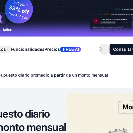
Get your
33% off
+ free AI Agent
t
cription
sos
Funcionalidades
Precios
Consultar
FREE AI
supuesto diario promedio a partir de un monto mensual
esto diario
 monto mensual