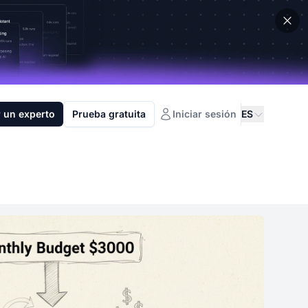
 un experto
Prueba gratuita
Iniciar sesión
ES