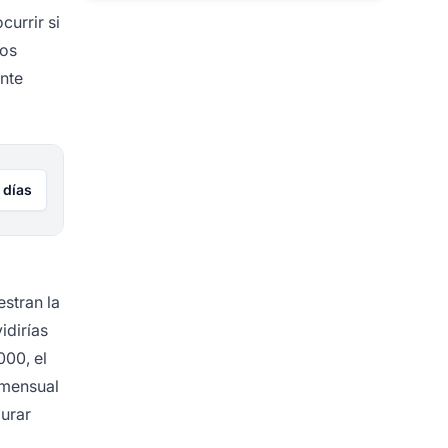
urrir si
los
ante
 días
estran la
idirías
00, el
 mensual
gurar