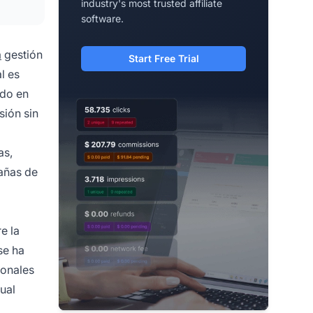
industry's most trusted affiliate
software.
a
gestión
Start Free Trial
l es
ndo en
sión sin
as,
añas de
e la
se ha
ionales
ual