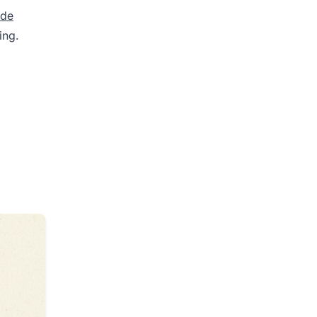
 de
ing.