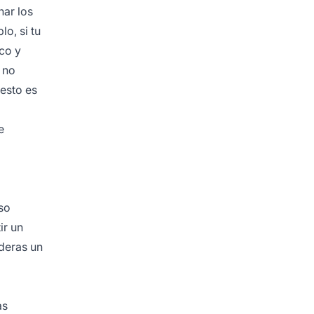
har los
o, si tu
co y
l no
esto es
e
so
ir un
ideras un
as