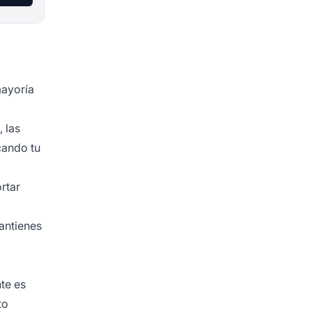
mayoría
 las
cando tu
rtar
antienes
te es
to