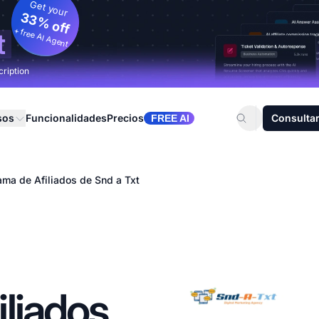
Get your
33% off
+ free AI Agent
t
cription
sos
Funcionalidades
Precios
Consultar
FREE AI
ama de Afiliados de Snd a Txt
liados