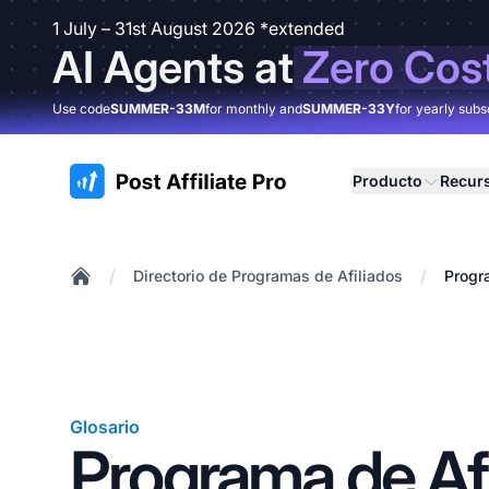
1 July – 31st August 2026 *extended
AI Agents at
Zero Cos
Use code
SUMMER-33M
for monthly and
SUMMER-33Y
for yearly subs
:site.title
Producto
Recur
/
/
Directorio de Programas de Afiliados
Progr
Home
Glosario
Programa de Afi