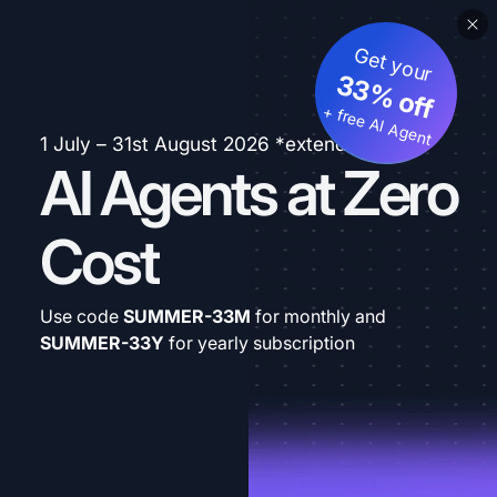
Get your
33% off
+ free AI Agent
1 July – 31st August 2026 *extended
AI Agents at Zero
Cost
Use code
SUMMER-33M
for monthly and
SUMMER-33Y
for yearly subscription