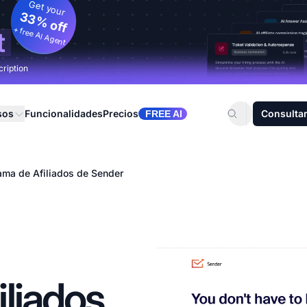
Get your
33% off
+ free AI Agent
t
cription
sos
Funcionalidades
Precios
Consultar
FREE AI
ama de Afiliados de Sender
liados