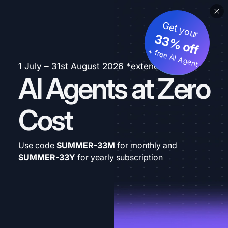
Get your
33% off
+ free AI Agent
1 July – 31st August 2026 *extended
AI Agents at Zero
Cost
Use code
SUMMER-33M
for monthly and
SUMMER-33Y
for yearly subscription