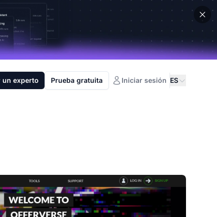
 un experto
Prueba gratuita
Iniciar sesión
ES