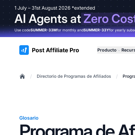
1 July – 31st August 2026 *extended
AI Agents at
Zero Cos
Use code
SUMMER-33M
for monthly and
SUMMER-33Y
for yearly subs
:site.title
Producto
Recur
/
/
Directorio de Programas de Afiliados
Progr
Home
Glosario
Programa de Afi