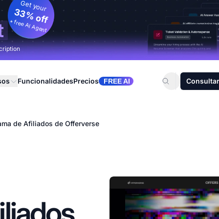
Get your
33% off
+ free AI Agent
t
cription
sos
Funcionalidades
Precios
Consultar
FREE AI
ama de Afiliados de Offerverse
liados