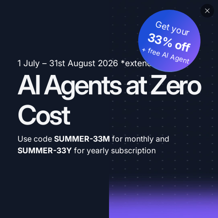
Get your
33% off
+ free AI Agent
1 July – 31st August 2026 *extended
AI Agents at Zero
Cost
Use code
SUMMER-33M
for monthly and
SUMMER-33Y
for yearly subscription