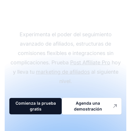
programa de afiliados
con Post Affiliate Pro
Experimenta el poder del seguimiento
avanzado de afiliados, estructuras de
comisiones flexibles e integraciones sin
complicaciones. Prueba
Post Affiliate Pro
hoy
y lleva tu
marketing de afiliados
al siguiente
nivel.
Comienza la prueba
Agenda una
gratis
demostración