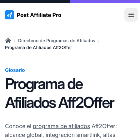
:site.title
Abr
/
/
Directorio de Programas de Afiliados
Home
Programa de Afiliados Aff2Offer
Glosario
Programa de
Afiliados Aff2Offer
Conoce el
programa de afiliados
Aff2Offer:
alcance global, integración smartlink, altas