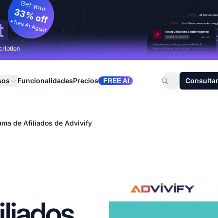
Get your
33% off
+ free AI Agent
t
cription
sos
Funcionalidades
Precios
Consultar
FREE AI
ama de Afiliados de Advivify
liados