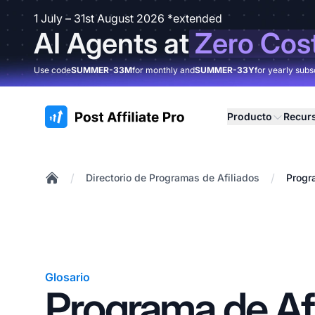
1 July – 31st August 2026 *extended
AI Agents at
Zero Cos
Use code
SUMMER-33M
for monthly and
SUMMER-33Y
for yearly subs
:site.title
Producto
Recur
/
/
Directorio de Programas de Afiliados
Progr
Home
Glosario
Programa de Afi